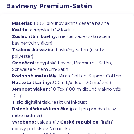
Bavlněný Premium-Satén
Materiál:
100% dlouhovláknitá česaná bavlna
Kvalita:
evropská TOP kvalita
Zušlechtění bavlny:
mercerizace (zakulacení
bavlněných vláken)
Tkalcovská vazba:
bavlněný satén (nikoliv
polyester)
Označení:
egyptská bavlna, Premium - Satén,
Schweizer-Premium-Satin
Podobné materiály:
Pima Cotton, Supima Cotton
Hustota tkaniny:
300 nití/palec (120 nití/cm2)
Jemnost vláken:
10 Tex (100 m dlouhé vlákno váží
10 g)
Tisk:
digitální tisk, reaktivní inkoust
Balení:
dárková krabička
(platí jen pro dva kusy
nebo nadměr)
Vyrobeno:
tisk a šití v
České republice
, finální
úpravy po tisku v Německu