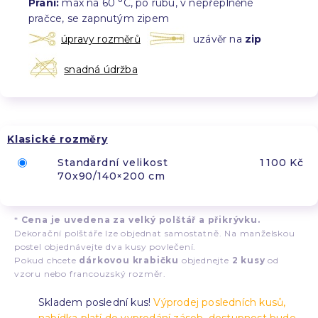
Praní:
max na 60 °C, po rubu, v nepřeplněné
pračce, se zapnutým zipem
úpravy rozměrů
uzávěr na
zip
snadná údržba
Klasické rozměry
Standardní velikost
1 100 Kč
70x90/140×200 cm
*
Cena je uvedena za velký polštář a přikrývku.
Dekorační polštáře lze objednat samostatně. Na manželskou
postel objednávejte dva kusy povlečení.
Pokud chcete
dárkovou krabičku
objednejte
2 kusy
od
vzoru nebo francouzský rozměr.
Skladem poslední kus!
Výprodej posledních kusů,