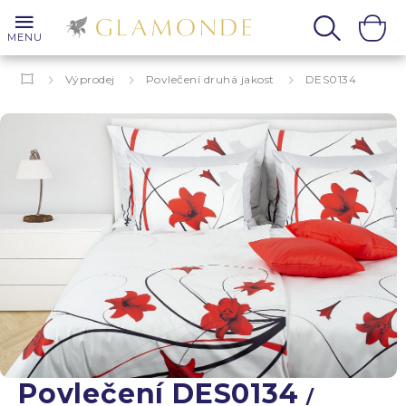
MENU
Výprodej
Povlečení druhá jakost
DES0134
Povlečení DES0134
/