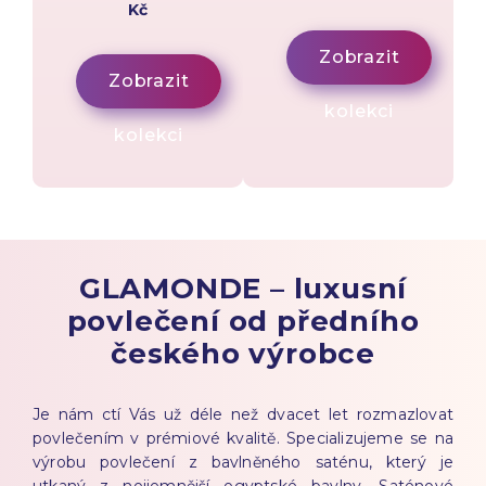
Kč
Zobrazit
Zobrazit
kolekci
kolekci
GLAMONDE – luxusní
povlečení od předního
českého výrobce
Je nám ctí Vás už déle než dvacet let rozmazlovat
povlečením v prémiové kvalitě. Specializujeme se na
výrobu povlečení z bavlněného saténu, který je
utkaný z nejjemnější egyptské bavlny. Saténové