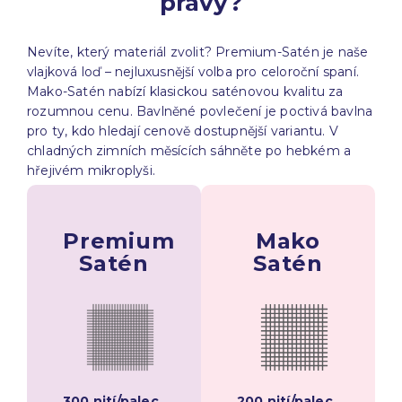
pravý?
Nevíte, který materiál zvolit? Premium-Satén je naše
vlajková loď – nejluxusnější volba pro celoroční spaní.
Mako-Satén nabízí klasickou saténovou kvalitu za
rozumnou cenu. Bavlněné povlečení je poctivá bavlna
pro ty, kdo hledají cenově dostupnější variantu. V
chladných zimních měsících sáhněte po hebkém a
hřejivém mikroplyši.
Premium
Mako
Satén
Satén
300 nití/palec
200 nití/palec