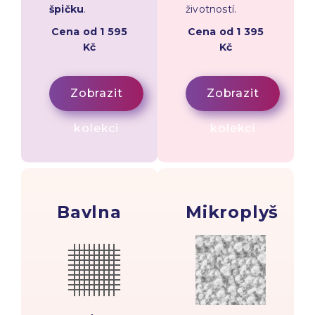
špičku
.
životností.
Cena od 1 595
Cena od 1 395
Kč
Kč
Zobrazit
Zobrazit
kolekci
kolekci
Bavlna
Mikroplyš