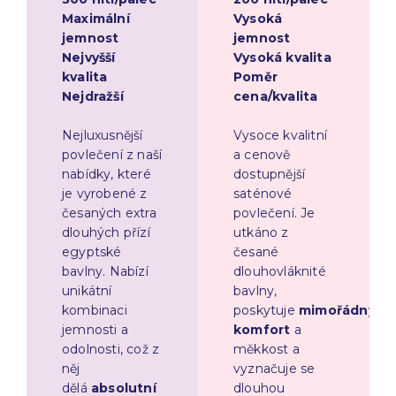
Maximální
Vysoká
jemnost
jemnost
Nejvyšší
Vysoká kvalita
kvalita
Poměr
Nejdražší
cena/kvalita
Nejluxusnější
Vysoce kvalitní
povlečení z naší
a cenově
nabídky, které
dostupnější
je vyrobené z
saténové
česaných extra
povlečení. Je
dlouhých přízí
utkáno z
egyptské
česané
bavlny. Nabízí
dlouhovláknité
unikátní
bavlny,
kombinaci
poskytuje
mimořádný
jemnosti a
komfort
a
odolnosti, což z
měkkost a
něj
vyznačuje se
dělá
absolutní
dlouhou