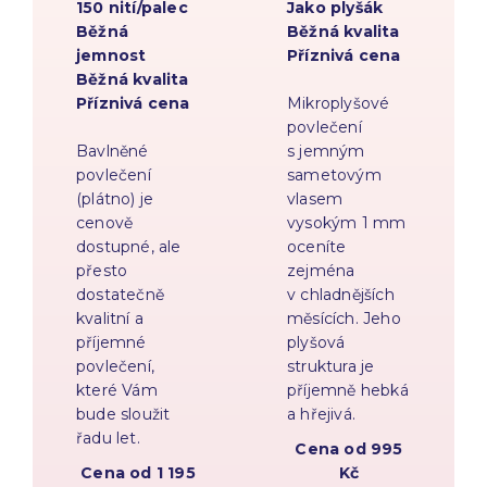
150 nití/palec
Jako plyšák
Běžná
Běžná kvalita
jemnost
Příznivá cena
Běžná kvalita
Příznivá cena
Mikroplyšové
povlečení
Bavlněné
s jemným
povlečení
sametovým
(plátno) je
vlasem
cenově
vysokým 1 mm
dostupné, ale
oceníte
přesto
zejména
dostatečně
v chladnějších
kvalitní a
měsících. Jeho
příjemné
plyšová
povlečení,
struktura je
které Vám
příjemně hebká
bude sloužit
a hřejivá.
řadu let.
Cena od 995
Cena od 1 195
Kč