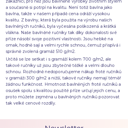
zákazníci, pro něž jsou bavlněné výrobky životním stylem
a současně si potrpí na kvalitu. Není totiž bavlna jako
bavlna, takže v našem případě cena odráží vysokou
kvalitu. Z bavlny, která byla použita na výrobu našich
bavlněných ručníků, byla vyčesána poškozená a krátká
vlákna. Naše bavlněné ručníky tak díky dokonalosti své
příze násobí svoje pozitivní vlastnosti. Jsou hebké na
omak, hodně sají a velmi rychle schnou, čemuž přispívá i
správně zvolená gramáž 510 g/m2.
Určitě se lze setkat i s gramáží kolem 700 g/m2, ale
takové ručníky už jsou zbytečně těžké a velmi dlouho
schnou. Rozhodně nedoporučujeme nákup froté ručníků
v gramáži 300 g/m2 a nižší, takové ručníky nemají téměř
žádnou funkčnost. Hmotnost bavlněných froté ručníků a
osušek spolu s kvalitou použité příze určují jejich cenu, a
proto můžete zejména u bavlněných ručníků pozorovat
tak velké cenové rozdíly.