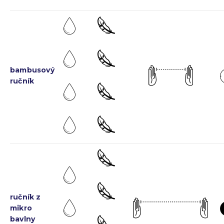
bambusový
ručník
ručník z
mikro
bavlny