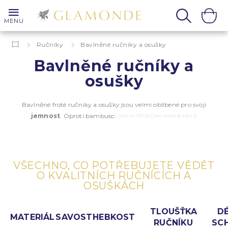
MENU
Ručníky
Bavlněné ručníky a osušky
Bavlněné ručníky a
osušky
Bavlněné froté ručníky a osušky jsou velmi oblíbené pro svoji
jemnost
. Oproti bambusovým ručníkům méně sají a
pomaleji schnou. Froté ručníky a osušky z naší kolekce jsou
vyrobeny z kvalitní česané bavlny
, což znamená, že byla
z bavlněné příze při jejím prvotním zpracování vyčesána
defektní vlákna a zůstala v ní jen rovnoměrná vlákna. Froté
VŠECHNO, CO POTŘEBUJETE VĚDĚT
ručníky a osušky z česané bavlny jsou kvalitní, neztrácí
O KVALITNÍCH RUČNÍCÍCH A
chomáčky vláken a dosahují delší životnosti než ručníky
OSUŠKÁCH
z neopracované bavlny, které můžete najít v supermarketech.
TLOUŠŤKA
D
MATERIÁL
SAVOST
HEBKOST
RUČNÍKU
SC