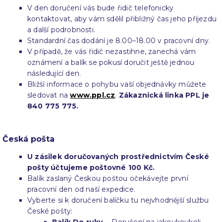
V den doručení vás bude řidič telefonicky
kontaktovat, aby vám sdělil přibližný čas jeho příjezdu
a další podrobnosti.
Standardní čas dodání je 8.00–18.00 v pracovní dny.
V případě, že vás řidič nezastihne, zanechá vám
oznámení a balík se pokusí doručit ještě jednou
následující den.
Bližší informace o pohybu vaší objednávky můžete
sledovat na
www.ppl.cz
.
Zákaznická linka PPL je
840 775 775.
Česká pošta
U zásilek doručovaných prostřednictvím České
pošty účtujeme poštovné 100 Kč.
Balík zaslaný Českou poštou očekávejte první
pracovní den od naší expedice.
Vyberte si k doručení balíčku tu nejvhodnější službu
České pošty: