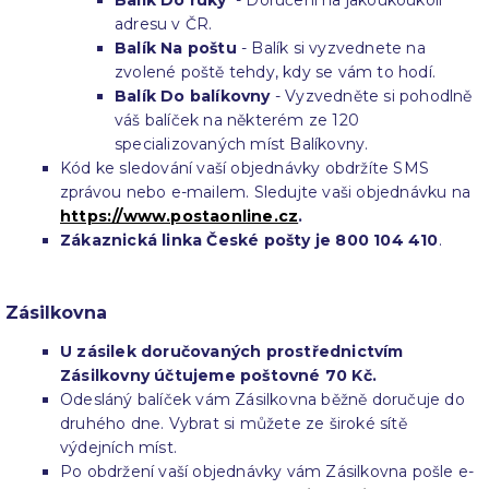
Balík Do ruky
- Doručení na jakoukoukoli
adresu v ČR.
Balík Na poštu
- Balík si vyzvednete na
zvolené poště tehdy, kdy se vám to hodí.
Balík Do balíkovny
- Vyzvedněte si pohodlně
váš balíček na některém ze 120
specializovaných míst Balíkovny.
Kód ke sledování vaší objednávky obdržíte SMS
zprávou nebo e-mailem. Sledujte vaši objednávku na
https://www.postaonline.cz
.
Zákaznická linka České pošty je 800 104 410
.
Zásilkovna
U zásilek doručovaných prostřednictvím
Zásilkovny účtujeme poštovné 70 Kč.
Odesláný balíček vám Zásilkovna běžně doručuje do
druhého dne. Vybrat si můžete ze široké sítě
výdejních míst.
Po obdržení vaší objednávky vám Zásilkovna pošle e-