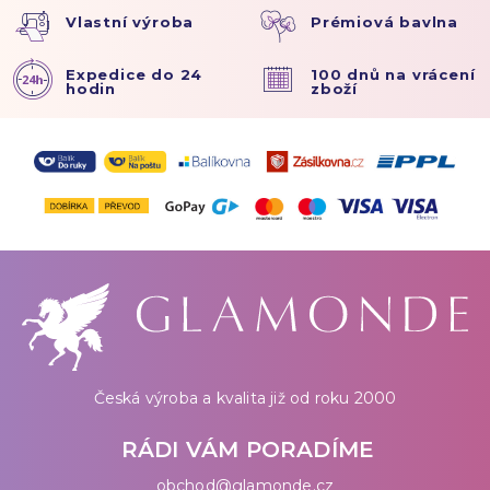
Vlastní výroba
Prémiová bavlna
Expedice do 24
100 dnů na vrácení
hodin
zboží
Česká výroba a kvalita již od roku 2000
RÁDI VÁM PORADÍME
obchod@glamonde.cz