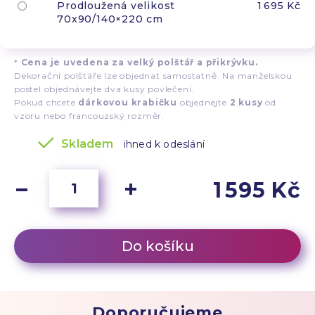
Prodloužená velikost
1 695 Kč
70x90/140×220 cm
*
Cena je uvedena za velký polštář a přikrývku.
Dekorační polštáře lze objednat samostatně. Na manželskou
postel objednávejte dva kusy povlečení.
Pokud chcete
dárkovou krabičku
objednejte
2 kusy
od
vzoru nebo francouzský rozměr.
Skladem
ihned k odeslání
1 595 Kč
Do košíku
Doporučujeme