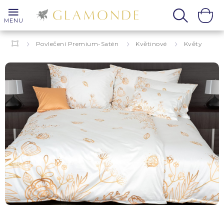
MENU
Povlečení Premium-Satén
Květinové
Květy
Noemi