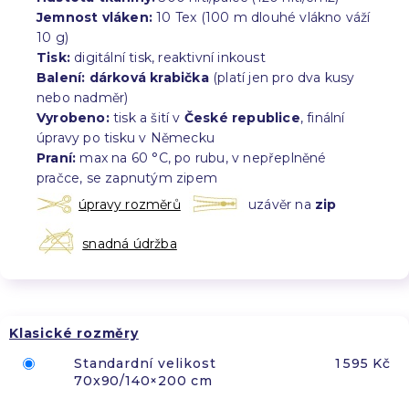
Jemnost vláken:
10 Tex (100 m dlouhé vlákno váží
10 g)
Tisk:
digitální tisk, reaktivní inkoust
Balení:
dárková krabička
(platí jen pro dva kusy
nebo nadměr)
Vyrobeno:
tisk a šití v
České republice
, finální
úpravy po tisku v Německu
Praní:
max na 60 °C, po rubu, v nepřeplněné
pračce, se zapnutým zipem
úpravy rozměrů
uzávěr na
zip
snadná údržba
Klasické rozměry
Standardní velikost
1 595 Kč
70x90/140×200 cm