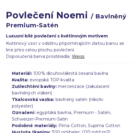
Povlečení Noemi
/ Bavlněný
Premium-Satén
Luxusní bílé povlečení s květinovým motivem
Květinový vzor v odstínu připomínajícím zlatou barvu se
line přes celou plochu povlečení.
Doporučená barva prostěradla:
Weiss
Materiál:
100% dlouhovláknitá česaná bavlna
Kvalita:
evropská TOP kvalita
Zušlechtění bavlny:
mercerizace (zakulacení
bavlněných vláken)
Tkalcovská vazba:
bavlněný satén (nikoliv
polyester)
Označení:
egyptská bavlna, Premium - Satén,
Schweizer-Premium-Satin
Podobné materiály:
Pima Cotton, Supima Cotton
Hustota tkaniny:
300 nití/palec (120 nití/cm2)