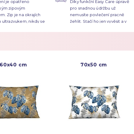
ní je opatřeno
Díky funkční Easy Care úpravě
ckým zipovým
pro snadnou údržbu už
m. Zip je na okrajích
nemusíte povlečení pracně
 ultrazvukem, nikdy se
žehlit. Stačí ho jen vyvěsit a v
hne.
případě potřeby lehce
přežehlit.
Více o Easy Care
60x40 cm
70x50 cm