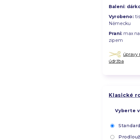
Balení:
dárko
Vyrobeno:
tis
Německu
Praní:
max na 
zipem
úpravy
údržba
Klasické 
Vyberte v
Standard
Prodlouž