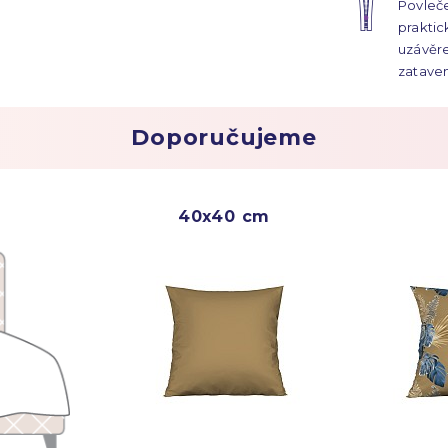
Povleče
prakti
uzávěre
zataven
neroztr
Doporučujeme
40x40 cm