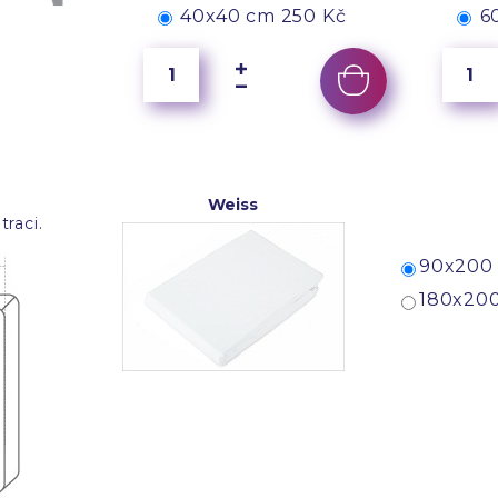
40x40 cm
250 Kč
6
Weiss
raci.
90x200 
180x200