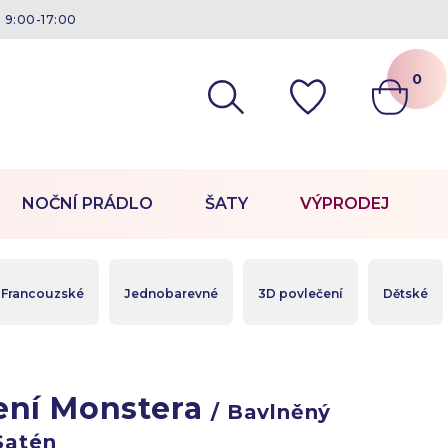
á 9:00-17:00
0
NOČNÍ PRÁDLO
ŠATY
VÝPRODEJ
Francouzské
Jednobarevné
3D povlečení
Dětské
ení Monstera
/ Bavlněný
Satén