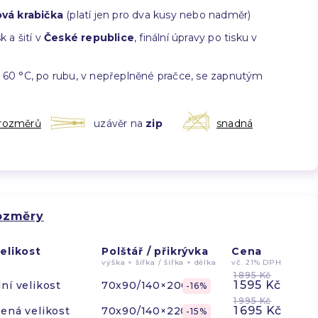
vá krabička
(platí jen pro dva kusy nebo nadměr)
k a šití v
České republice
, finální úpravy po tisku v
60 °C, po rubu, v nepřeplněné pračce, se zapnutým
 rozměrů
uzávěr na
zip
snadná
rozměry
elikost
Polštář / přikrývka
Cena
výška × šířka / šířka × délka
vč. 21% DPH
1 895 Kč
1 595 Kč
ní velikost
70x90/140×200 cm
16
1 995 Kč
1 695 Kč
ená velikost
70x90/140×220 cm
15