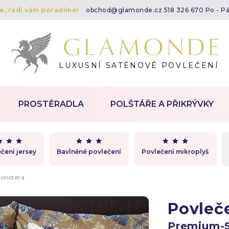
te, rádi vám poradíme!
obchod@glamonde.cz
518 326 670 Po - P
LUXUSNÍ SATÉNOVÉ POVLEČENÍ
PROSTĚRADLA
POLŠTÁŘE A PŘIKRÝVKY
čení jersey
Bavlněné povlečení
Povlečení mikroplyš
onstera
Povleč
Premium-