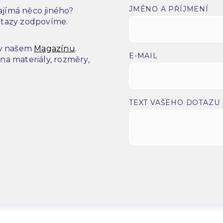
JMÉNO A PŘÍJMENÍ
jímá něco jiného?
dotazy zodpovíme.
 v našem
Magazínu
.
E-MAIL
a materiály, rozměry,
.
TEXT VAŠEHO DOTAZU