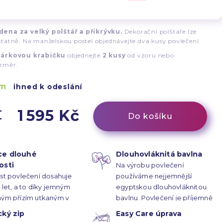
ena za velký polštář a přikrývku.
Dekorační polštáře lze
tatně. Na manželskou postel objednávejte dva kusy povlečení.
árkovou krabičku
objednejte
2 kusy
od vzoru nebo
ozměr.
em
ihned k odeslání
1 595 Kč
Do košíku
ce dlouhé
Dlouhovláknitá bavlna
osti
Na výrobu povlečení
st povlečení dosahuje
používáme nejjemnější
 let, a to díky jemným
egyptskou dlouhovláknitou
ným přízím utkaným v
bavlnu. Povlečení je příjemně
é vazbě s hustotou
hebké na dotek.
cký zip
Easy Care úprava
í/palec čtvereční.