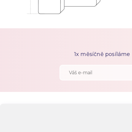
1x měsíčně posíláme n