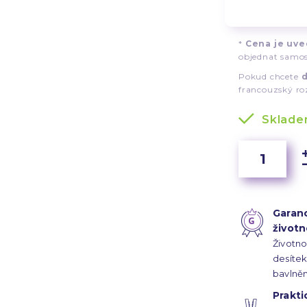
*
Cena je uved
objednat samos
Pokud chcete
d
francouzský r
Sklad
Garan
životn
Životno
desítek
bavlně
saténov
Prakti
300 nit