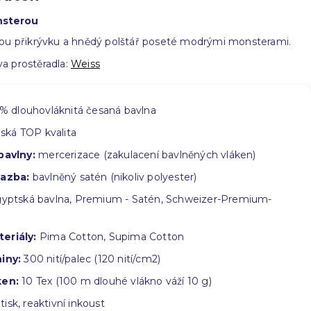
nsterou
lou přikrývku a hnědý polštář poseté modrými monsterami.
a prostěradla:
Weiss
 dlouhovláknitá česaná bavlna
ská TOP kvalita
bavlny:
mercerizace (zakulacení bavlněných vláken)
vazba:
bavlněný satén (nikoliv polyester)
yptská bavlna, Premium - Satén, Schweizer-Premium-
eriály:
Pima Cotton, Supima Cotton
iny:
300 nití/palec (120 nití/cm2)
ken:
10 Tex (100 m dlouhé vlákno váží 10 g)
 tisk, reaktivní inkoust