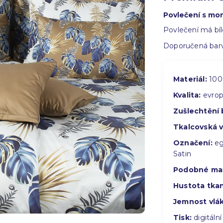
Povlečení s mo
Povlečení má bí
Doporučená barv
Materiál:
100%
Kvalita:
evrop
Zušlechtění 
Tkalcovská 
Označení:
eg
Satin
Podobné mat
Hustota tkan
Jemnost vlá
Tisk:
digitální