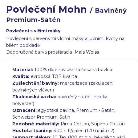
Povlečení Mohn
/ Bavlněný
Premium-Satén
Povlečení s vlčími máky
Povlečení s červenými vlčími máky a lučními květy na
bílém podkladě.
Doporučená barva prostěradla:
Mais
Weiss
Materiál:
100% dlouhovláknitá česaná bavlna
Kvalita:
evropská TOP kvalita
Zušlechtění bavlny:
mercerizace (zakulacení
bavlněných vláken)
Tkalcovská vazba:
bavlněný satén (nikoliv
polyester)
Označení:
egyptská bavlna, Premium - Satén,
Schweizer-Premium-Satin
Podobné materiály:
Pima Cotton, Supima Cotton
Hustota tkaniny:
300 nití/palec (120 nití/cm2)
Jemnost vláken:
10 Tex (100 m dlouhé vlákno váží