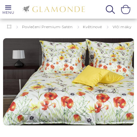
MENU
Povlečení Premium-Satén
Květinové
Vlčí máky
Mohn