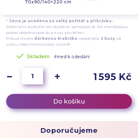
70x90/140×220 cm
*
Cena je uvedena za velký polštář a přikrývku.
Dekorační polštáře lze objednat samostatně. Na manželskou
postel objednávejte dva kusy povlečení.
Pokud chcete
dárkovou krabičku
objednejte
2 kusy
od
vzoru nebo francouzský rozměr.
Skladem
ihned k odeslání
1 595 Kč
Do košíku
Doporučujeme