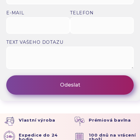
E-MAIL
TELEFON
TEXT VAŠEHO DOTAZU
Vlastní výroba
Prémiová bavlna
Expedice do 24
100 dnů na vrácení
hodin
zboží