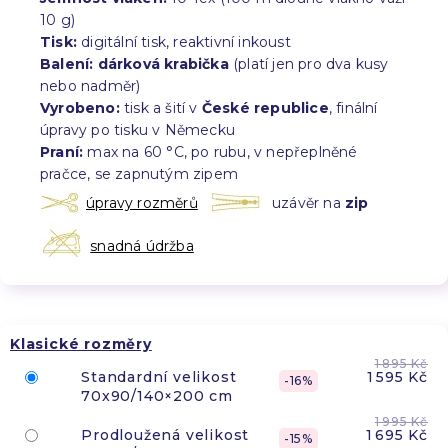
10 g)
Tisk:
digitální tisk, reaktivní inkoust
Balení:
dárková krabička
(platí jen pro dva kusy
nebo nadměr)
Vyrobeno:
tisk a šití v
České republice
, finální
úpravy po tisku v Německu
Praní:
max na 60 °C, po rubu, v nepřeplněné
pračce, se zapnutým zipem
úpravy rozměrů
uzávěr na
zip
snadná údržba
Klasické rozměry
1 895 Kč
Standardní velikost
1 595 Kč
16
70x90/140×200 cm
1 995 Kč
Prodloužená velikost
1 695 Kč
15