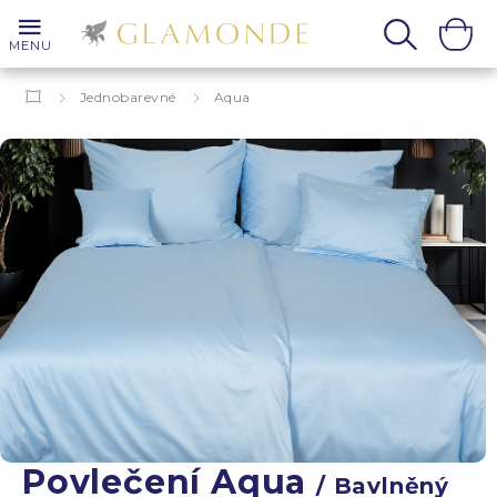
MENU
Jednobarevné
Aqua
Povlečení Aqua
/ Bavlněný