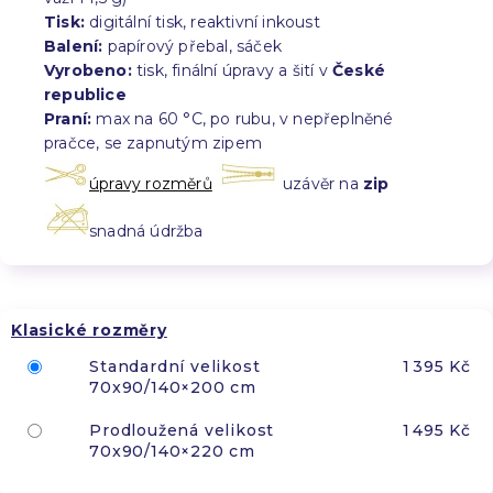
Tisk:
digitální tisk, reaktivní inkoust
Balení:
papírový přebal, sáček
Vyrobeno:
tisk, finální úpravy a šití v
České
republice
Praní:
max na 60 °C, po rubu, v nepřeplněné
pračce, se zapnutým zipem
úpravy rozměrů
uzávěr na
zip
snadná údržba
Klasické rozměry
Standardní velikost
1 395 Kč
70x90/140×200 cm
Prodloužená velikost
1 495 Kč
70x90/140×220 cm