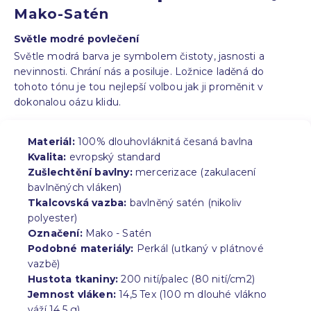
Mako-Satén
Světle modré povlečení
Světle modrá barva je symbolem čistoty, jasnosti a
nevinnosti. Chrání nás a posiluje. Ložnice laděná do
tohoto tónu je tou nejlepší volbou jak ji proměnit v
dokonalou oázu klidu.
Materiál:
100% dlouhovláknitá česaná bavlna
Kvalita:
evropský standard
Zušlechtění bavlny:
mercerizace (zakulacení
bavlněných vláken)
Tkalcovská vazba:
bavlněný satén (nikoliv
polyester)
Označení:
Mako - Satén
Podobné materiály:
Perkál (utkaný v plátnové
vazbě)
Hustota tkaniny:
200 nití/palec (80 nití/cm2)
Jemnost vláken:
14,5 Tex (100 m dlouhé vlákno
váží 14,5 g)