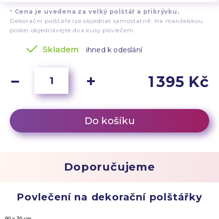
*
Cena je uvedena za velký polštář a přikrývku.
Dekorační polštáře lze objednat samostatně. Na manželskou
postel objednávejte dva kusy povlečení.
Skladem
ihned k odeslání
1 395 Kč
Do košíku
Doporučujeme
Povlečení na dekorační polštářky