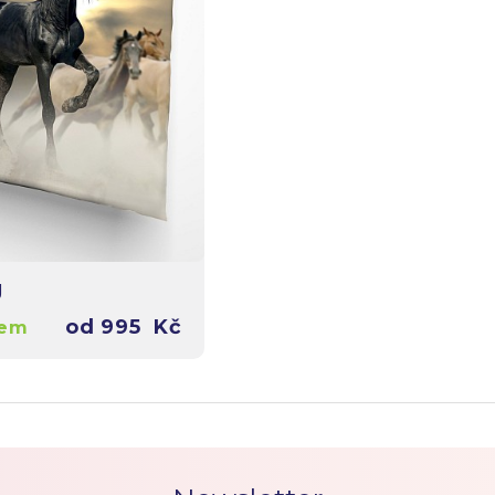
g
od
995
Kč
dem