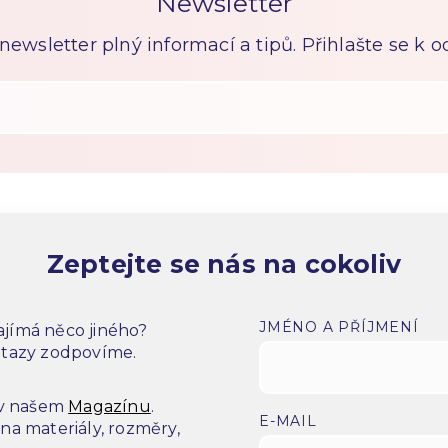
Newsletter
ewsletter plný informací a tipů. Přihlašte se k 
Zeptejte se nás na cokoliv
JMÉNO A PŘÍJMENÍ
jímá něco jiného?
dotazy zodpovíme.
 v našem
Magazínu
.
E-MAIL
a materiály, rozměry,