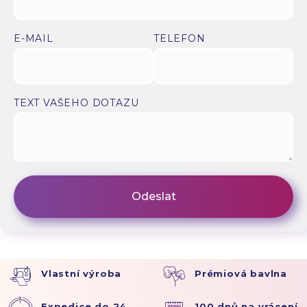
E-MAIL
TELEFON
TEXT VAŠEHO DOTAZU
Vlastní výroba
Prémiová bavlna
Expedice do 24
100 dnů na vrácení