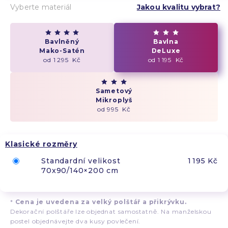
Vyberte materiál
Jakou kvalitu vybrat?
Bavlněný
Bavlna
Mako-Satén
DeLuxe
od 1 295 Kč
od 1 195 Kč
Sametový
Mikroplyš
od 995 Kč
Klasické rozměry
Standardní velikost
1 195 Kč
70x90/140×200 cm
*
Cena je uvedena za velký polštář a přikrývku.
Dekorační polštáře lze objednat samostatně. Na manželskou
postel objednávejte dva kusy povlečení.