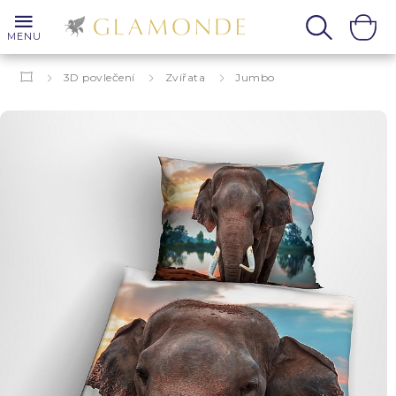
MENU
3D povlečení
Zvířata
Jumbo