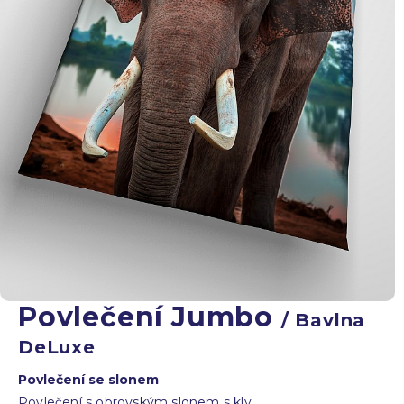
Povlečení Jumbo
/ Bavlna
DeLuxe
Povlečení se slonem
Povlečení s obrovským slonem s kly.