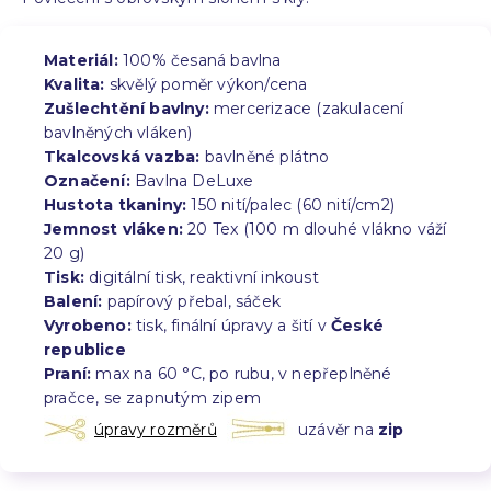
Materiál:
100% česaná bavlna
Kvalita:
skvělý poměr výkon/cena
Zušlechtění bavlny:
mercerizace (zakulacení
bavlněných vláken)
Tkalcovská vazba:
bavlněné plátno
Označení:
Bavlna DeLuxe
Hustota tkaniny:
150 nití/palec (60 nití/cm2)
Jemnost vláken:
20 Tex (100 m dlouhé vlákno váží
20 g)
Tisk:
digitální tisk, reaktivní inkoust
Balení:
papírový přebal, sáček
Vyrobeno:
tisk, finální úpravy a šití v
České
republice
Praní:
max na 60 °C, po rubu, v nepřeplněné
pračce, se zapnutým zipem
úpravy rozměrů
uzávěr na
zip