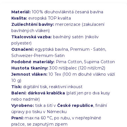
Materiál:
100% dlouhovláknitá česaná bavlna
Kvalita:
evropská TOP kvalita
Zušlechtění bavlny:
mercerizace (zakulacení
bavlněných vláken)
Tkalcovská vazba:
bavlněný satén (nikoliv
polyester)
Označení:
egyptská bavlna, Premium - Satén,
Schweizer-Premium-Satin
Podobné materiály:
Pima Cotton, Supima Cotton
Hustota tkaniny:
300 nití/palec (120 nití/cm2)
Jemnost vláken:
10 Tex (100 m dlouhé vlákno váží
10 g)
Tisk:
digitální tisk, reaktivní inkoust
Balení:
dárková krabička
(platí jen pro dva kusy
nebo nadměr)
Vyrobeno:
tisk a šití v
České republice
, finální
úpravy po tisku v Německu
Praní:
max na 60 °C, po rubu, v nepřeplněné
pračce, se zapnutým zipem