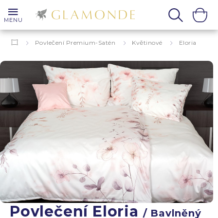
MENU
Povlečení Premium-Satén
Květinové
Eloria
Povlečení Eloria
/ Bavlněný