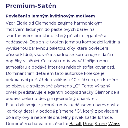
Premium-Satén
Povlečení s jemným květinovým motivem
Vzor Eloria od Glamonde zaujme harmonickým
motivem laděným do pastelových barev na
smetanovém podkladu, který působí elegantně a
nadčasově. Design je tvořen jemnou kompozicí květin a
vyváženou barevnou paletou, díky které povlečení
působí klidně, vkusně a snadno se kombinuje s dalšími
doplňky v ložnici. Celkový motiv vytváří příjemnou
atmosféru a dodává interiéru nádech sofistikovanosti.
Dominantním detailem této autorské kolekce je
dekorativní polštářek o velikosti 40 × 40 cm, na kterém
se objevuje stylizované písmeno „G“. Tento výrazný
prvek představuje elegantní podpis značky Glamonde a
dodává celému designu jedinečný charakter.
Eloria tak spojuje jemný motiv, nadčasovou barevnost a
ikonický detail v podobě písmene "G", který z povlečení
dělá stylový a nepřehlédnutelný prvek každé ložnice.
Doporučená barva prostěradla:
Basalt
Rose
Stone
Weiss