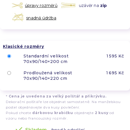
úpravy rozměrů
uzávěr na
zip
snadná údržba
Klasické rozměry
Standardní velikost
1 595 Kč
70x90/140×200 cm
Prodloužená velikost
1 695 Kč
70x90/140×220 cm
*
Cena je uvedena za velký polštář a přikrývku.
Dekorační polštáře lze objednat samostatně. Na manželskou
postel objednávejte dva kusy povlečení.
Pokud chcete
dárkovou krabičku
objednejte
2 kusy
od
vzoru nebo francouzský rozměr.
Skladem