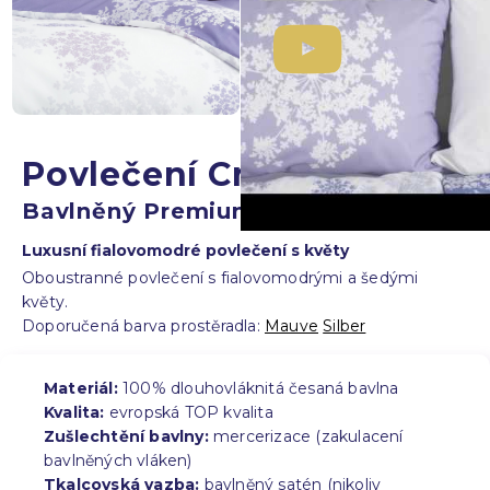
Povlečení Cristiana
/
Bavlněný Premium-Satén
Luxusní fialovomodré povlečení s květy
Oboustranné povlečení s fialovomodrými a šedými
květy.
Doporučená barva prostěradla:
Mauve
Silber
Materiál:
100% dlouhovláknitá česaná bavlna
Kvalita:
evropská TOP kvalita
Zušlechtění bavlny:
mercerizace (zakulacení
bavlněných vláken)
Tkalcovská vazba:
bavlněný satén (nikoliv