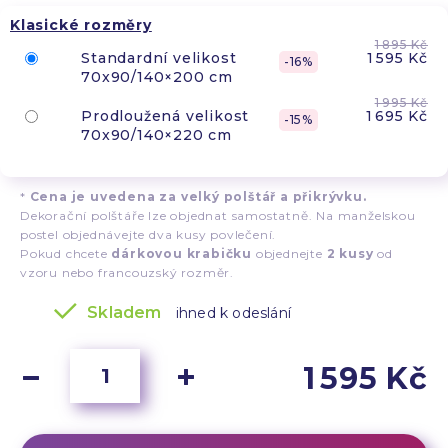
Klasické rozměry
1 895 Kč
Standardní velikost
1 595 Kč
16
70x90/140×200 cm
1 995 Kč
Prodloužená velikost
1 695 Kč
15
70x90/140×220 cm
*
Cena je uvedena za velký polštář a přikrývku.
Dekorační polštáře lze objednat samostatně. Na manželskou
postel objednávejte dva kusy povlečení.
Pokud chcete
dárkovou krabičku
objednejte
2 kusy
od
vzoru nebo francouzský rozměr.
Skladem
ihned k odeslání
1 595 Kč