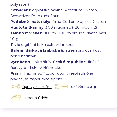
polyester)
Označení:
egyptská bavlna, Premium - Satén,
Schweizer-Premium-Satin
Podobné materiály:
Pima Cotton, Supima Cotton
Hustota tkaniny:
300 nití/palec (120 nití/cm2)
Jemnost vláken:
10 Tex (100 m dlouhé vlákno váží
10 g)
Tisk:
digitální tisk, reaktivní inkoust
Balení:
dárková krabička
(platí jen pro dva kusy
nebo nadměr)
Vyrobeno:
tisk a šití v
České republice
, finální
úpravy po tisku v Německu
Praní:
max na 60 °C, po rubu, v nepřeplněné
pračce, se zapnutým zipem
úpravy rozměrů
uzávěr na
zip
snadná údržba