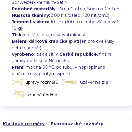
Schweizer-Premium-Satin
Podobné materiály:
Pima Cotton, Supima Cotton
Hustota tkaniny:
300 nití/palec (120 nití/cm2)
Jemnost vláken:
10 Tex (100 m dlouhé vlákno váží
10 g)
Tisk:
digitální tisk, reaktivní inkoust
Balení:
dárková krabička
(platí jen pro dva kusy
nebo nadměr)
Vyrobeno:
tisk a šití v
České republice
, finální
úpravy po tisku v Německu
Praní:
max na 60 °C, po rubu, v nepřeplněné
pračce, se zapnutým zipem
úpravy rozměrů
uzávěr na
zip
snadná údržba
Klasické rozměry
Francouzské rozměry