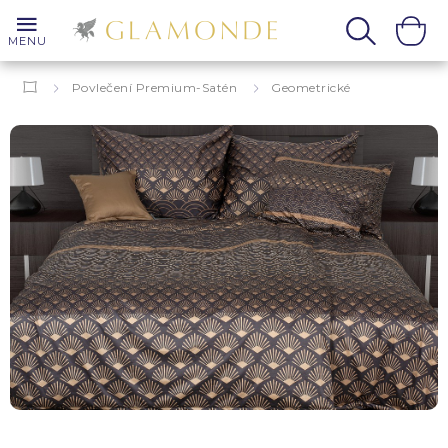
MENU
Povlečení Premium-Satén
Geometrické
Grafické
Biagio