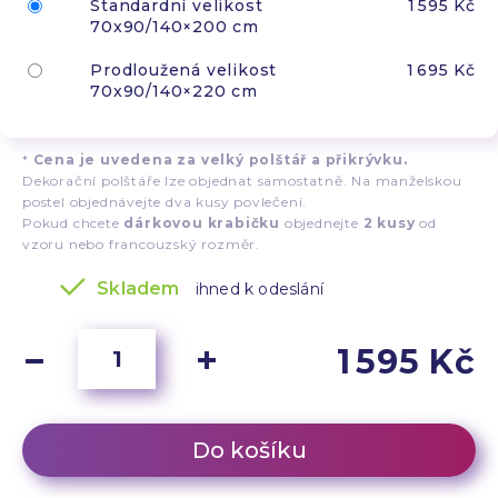
Standardní velikost
1 595 Kč
70x90/140×200 cm
Prodloužená velikost
1 695 Kč
70x90/140×220 cm
*
Cena je uvedena za velký polštář a přikrývku.
Dekorační polštáře lze objednat samostatně. Na manželskou
postel objednávejte dva kusy povlečení.
Pokud chcete
dárkovou krabičku
objednejte
2 kusy
od
vzoru nebo francouzský rozměr.
Skladem
ihned k odeslání
1 595 Kč
Do košíku