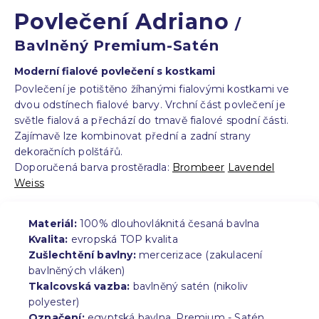
Povlečení Adriano
/
Bavlněný Premium-Satén
Moderní fialové povlečení s kostkami
Povlečení je potištěno žíhanými fialovými kostkami ve
dvou odstínech fialové barvy. Vrchní část povlečení je
světle fialová a přechází do tmavě fialové spodní části.
Zajímavě lze kombinovat přední a zadní strany
dekoračních polštářů.
Doporučená barva prostěradla:
Brombeer
Lavendel
Weiss
Materiál:
100% dlouhovláknitá česaná bavlna
Kvalita:
evropská TOP kvalita
Zušlechtění bavlny:
mercerizace (zakulacení
bavlněných vláken)
Tkalcovská vazba:
bavlněný satén (nikoliv
polyester)
Označení:
egyptská bavlna, Premium - Satén,