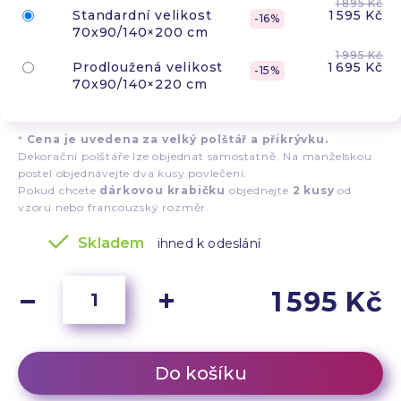
1 895 Kč
Standardní velikost
1 595 Kč
16
70x90/140×200 cm
1 995 Kč
Prodloužená velikost
1 695 Kč
15
70x90/140×220 cm
*
Cena je uvedena za velký polštář a přikrývku.
Dekorační polštáře lze objednat samostatně. Na manželskou
postel objednávejte dva kusy povlečení.
Pokud chcete
dárkovou krabičku
objednejte
2 kusy
od
vzoru nebo francouzský rozměr.
Skladem
ihned k odeslání
1 595 Kč
Do košíku