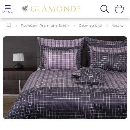
MENU
Povlečení Premium-Satén
Geometrické
Kostky
Adriano