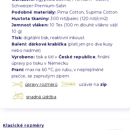
Schweizer-Premium-Satin
Podobné materiály:
Pima Cotton, Supima Cotton
Hustota tkaniny:
300 nití/palec (120 nití/cm2)
Jemnost vláken:
10 Tex (100 m dlouhé vlákno váží
10 g)
Tisk:
digitální tisk, reaktivní inkoust
Balení:
dárková krabička
(platí jen pro dva kusy
nebo nadměr)
Vyrobeno:
tisk a šití v
České republice
, finální
úpravy po tisku v Německu
Praní:
max na 60 °C, po rubu, v nepřeplněné
pračce, se zapnutým zipem
úpravy rozměrů
uzávěr na
zip
snadná údržba
Klasické rozměry