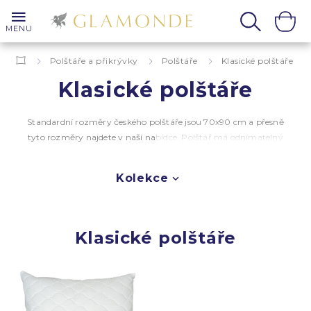
MENU
Polštáře a přikrývky
Polštáře
Klasické polštáře
Klasické polštáře
Standardní rozměry českého polštáře jsou 70x90 cm a přesně
tyto rozměry najdete v naší nabídce. Polštář má odnímatelný
bavlněný prací povrch. Výplň z vloček z dutého vlákna je
umístěná v samostatném pracím vaku z netkané textilie.
Kolekce
Množství vloček můžete dle potřeby regulovat. Polštář je
zdobený výšivkou s Pegasem. Každá postel je mnohem
krásnější a útulnější, když je klasický polštář doplněný o další
dekorační polštáře
, které rovněž najdete v naší nabídce.
Klasické polštáře