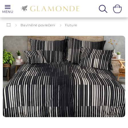
MENU
Bavlněné povlečení
Future