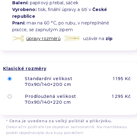
Balení:
papírový přebal, sáček
Vyrobeno:
tisk, finální úpravy a šití v
České
republice
Praní:
max na 60 °C, po rubu, v nepřeplněné
pračce, se zapnutým zipem
úpravy rozměrů
uzávěr na
zip
Klasické rozměry
Standardní velikost
1 195 Kč
70x90/140×200 cm
Prodloužená velikost
1 295 Kč
70x90/140×220 cm
*
Cena je uvedena za velký polštář a přikrývku.
Dekorační polštáře lze objednat samostatně. Na manželskou
postel objednávejte dva kusy povlečení.