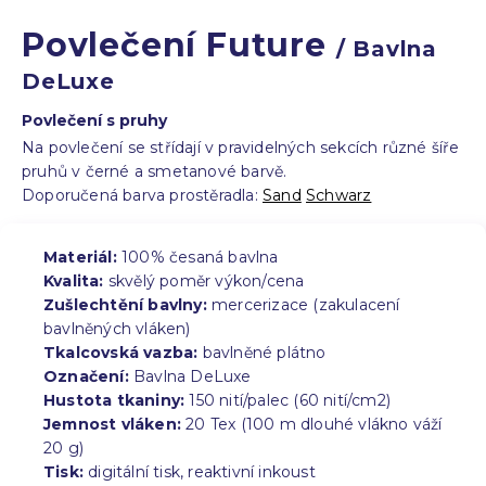
Povlečení Future
/ Bavlna
DeLuxe
Povlečení s pruhy
Na povlečení se střídají v pravidelných sekcích různé šíře
pruhů v černé a smetanové barvě.
Doporučená barva prostěradla:
Sand
Schwarz
Materiál:
100% česaná bavlna
Kvalita:
skvělý poměr výkon/cena
Zušlechtění bavlny:
mercerizace (zakulacení
bavlněných vláken)
Tkalcovská vazba:
bavlněné plátno
Označení:
Bavlna DeLuxe
Hustota tkaniny:
150 nití/palec (60 nití/cm2)
Jemnost vláken:
20 Tex (100 m dlouhé vlákno váží
20 g)
Tisk:
digitální tisk, reaktivní inkoust