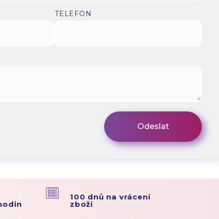
TELEFON
100 dnů na vrácení
hodin
zboží