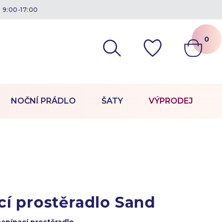
á 9:00-17:00
0
NOČNÍ PRÁDLO
ŠATY
VÝPRODEJ
cí prostěradlo Sand