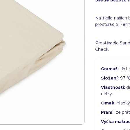
Světle béžové n
Na škále našich 
prostěradlo Perl
Prostěradlo Sand
Check.
Gramáž:
160 
Složení:
97 % 
Vlastnosti:
dí
délky
Omak:
hladký 
Praní:
lze prá
Výška matra