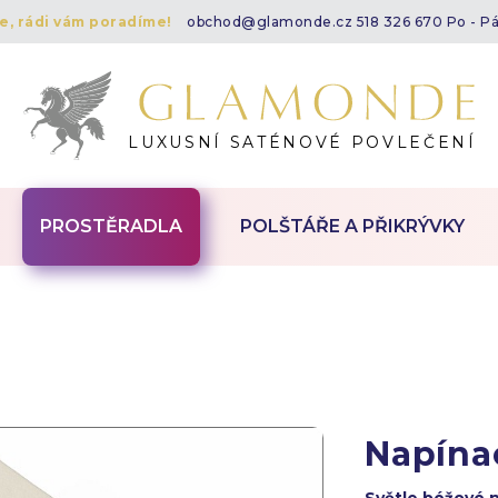
te, rádi vám poradíme!
obchod@glamonde.cz
518 326 670 Po - P
LUXUSNÍ SATÉNOVÉ POVLEČENÍ
PROSTĚRADLA
POLŠTÁŘE A PŘIKRÝVKY
Napína