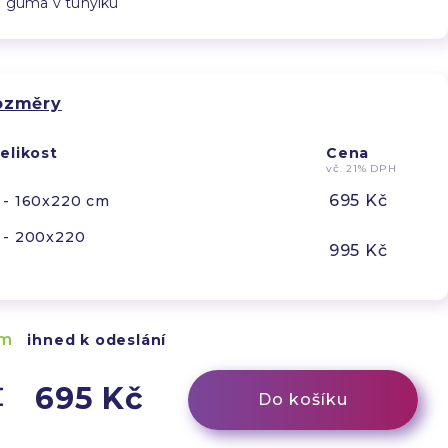
á guma v tunýlku
rozměry
elikost
Cena
vč. 21% DPH
695 Kč
 - 160x220 cm
 - 200x220
995 Kč
em
ihned k odeslání
695 Kč
Do košíku