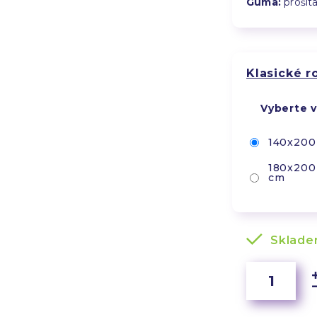
Guma:
prošit
Klasické 
Vyberte v
140x200
180x200
cm
Sklad