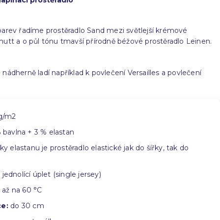
apínací prostěradlo
barev řadíme prostěradlo Sand mezi světlejší krémové
mutt a o půl tónu tmavší přírodně béžové prostěradlo Leinen.
 nádherně ladí například k povlečení Versailles a povlečení
g/m2
bavlna + 3 % elastan
ky elastanu je prostěradlo elastické jak do šířky, tak do
jednolící úplet (single jersey)
t až na 60 °C
ce:
do 30 cm