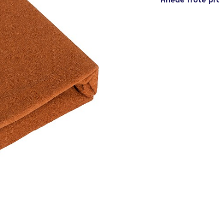
Hnědé froté pr