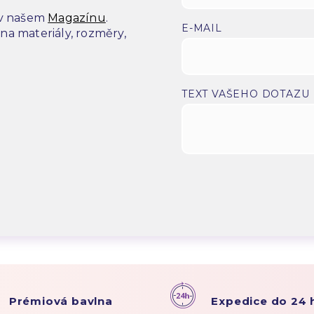
 v našem
Magazínu
.
E-MAIL
a materiály, rozměry,
.
TEXT VAŠEHO DOTAZU
Prémiová bavlna
Expedice do 24 