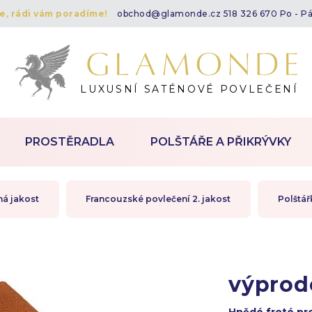
te, rádi vám poradíme!
obchod@glamonde.cz
518 326 670 Po - P
LUXUSNÍ SATÉNOVÉ POVLEČENÍ
PROSTĚRADLA
POLŠTÁŘE A PŘIKRÝVKY
há jakost
Francouzské povlečení 2. jakost
Polštář
výprod