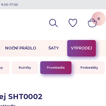
á 9:00-17:00
0
NOČNÍ PRÁDLO
ŠATY
VÝPRODEJ
ky
Ručníky
Prostěradla
Podsedáky
ej SHT0002