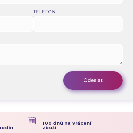
TELEFON
100 dnů na vrácení
hodin
zboží