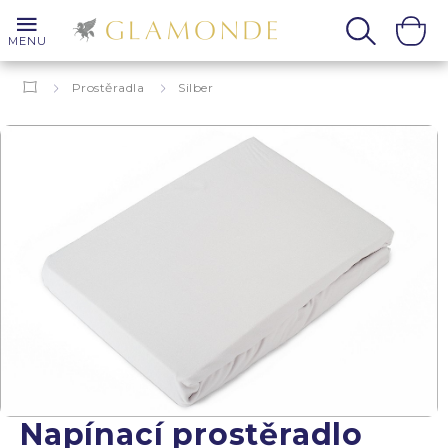
MENU
Prostěradla
Silber
Napínací prostěradlo