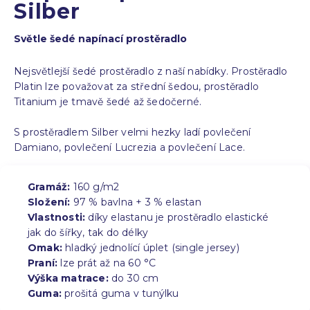
Silber
Světle šedé napínací prostěradlo
Nejsvětlejší šedé prostěradlo z naší nabídky. Prostěradlo
Platin lze považovat za střední šedou, prostěradlo
Titanium je tmavě šedé až šedočerné.
S prostěradlem Silber velmi hezky ladí povlečení
Damiano, povlečení Lucrezia a povlečení Lace.
Gramáž:
160 g/m2
Složení:
97 % bavlna + 3 % elastan
Vlastnosti:
díky elastanu je prostěradlo elastické
jak do šířky, tak do délky
Omak:
hladký jednolící úplet (single jersey)
Praní:
lze prát až na 60 °C
Výška matrace:
do 30 cm
Guma:
prošitá guma v tunýlku