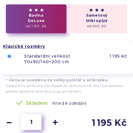
Bavlna
Sametový
DeLuxe
Mikroplyš
od 1 195 Kč
od 995 Kč
Klasické rozměry
Standardní velikost
1 195 Kč
70x90/140×200 cm
*
Cena je uvedena za velký polštář a přikrývku.
Dekorační polštáře lze objednat samostatně. Na manželskou
postel objednávejte dva kusy povlečení.
Skladem
ihned k odeslání
1 195 Kč