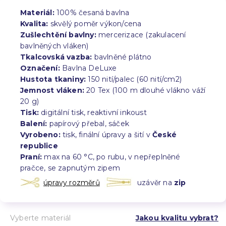
Materiál:
100% česaná bavlna
Kvalita:
skvělý poměr výkon/cena
Zušlechtění bavlny:
mercerizace (zakulacení
bavlněných vláken)
Tkalcovská vazba:
bavlněné plátno
Označení:
Bavlna DeLuxe
Hustota tkaniny:
150 nití/palec (60 nití/cm2)
Jemnost vláken:
20 Tex (100 m dlouhé vlákno váží
20 g)
Tisk:
digitální tisk, reaktivní inkoust
Balení:
papírový přebal, sáček
Vyrobeno:
tisk, finální úpravy a šití v
České
republice
Praní:
max na 60 °C, po rubu, v nepřeplněné
pračce, se zapnutým zipem
úpravy rozměrů
uzávěr na
zip
Vyberte materiál
Jakou kvalitu vybrat?