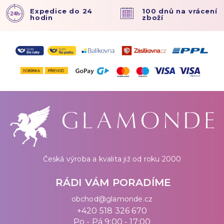
Expedice do 24
100 dnů na vrácení
hodin
zboží
Česká výroba a kvalita již od roku 2000
RÁDI VÁM PORADÍME
obchod@glamonde.cz
+420 518 326 670
Po - Pá 9:00 - 17:00