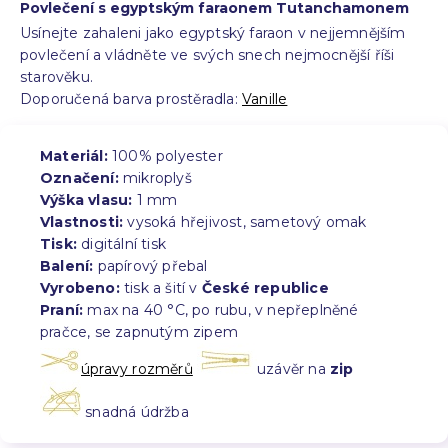
Povlečení s egyptským faraonem Tutanchamonem
Usínejte zahaleni jako egyptský faraon v nejjemnějším
povlečení a vládněte ve svých snech nejmocnější říši
starověku.
Doporučená barva prostěradla:
Vanille
Materiál:
100% polyester
Označení:
mikroplyš
Výška vlasu:
1 mm
Vlastnosti:
vysoká hřejivost, sametový omak
Tisk:
digitální tisk
Balení:
papírový přebal
Vyrobeno:
tisk a šití v
České republice
Praní:
max na 40 °C, po rubu, v nepřeplněné
pračce, se zapnutým zipem
úpravy rozměrů
uzávěr na
zip
snadná údržba