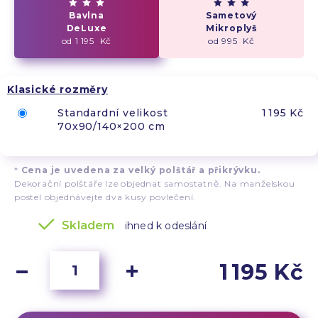
Bavlna
Sametový
DeLuxe
Mikroplyš
od 1 195 Kč
od 995 Kč
Klasické rozměry
Standardní velikost
1 195 Kč
70x90/140×200 cm
*
Cena je uvedena za velký polštář a přikrývku.
Dekorační polštáře lze objednat samostatně. Na manželskou
postel objednávejte dva kusy povlečení.
Skladem
ihned k odeslání
1 195 Kč