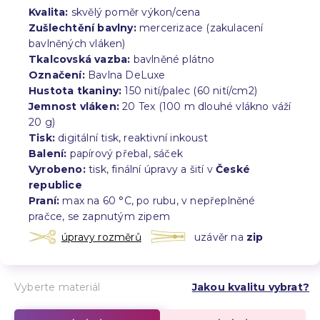
Kvalita:
skvělý poměr výkon/cena
Zušlechtění bavlny:
mercerizace (zakulacení
bavlněných vláken)
Tkalcovská vazba:
bavlněné plátno
Označení:
Bavlna DeLuxe
Hustota tkaniny:
150 nití/palec (60 nití/cm2)
Jemnost vláken:
20 Tex (100 m dlouhé vlákno váží
20 g)
Tisk:
digitální tisk, reaktivní inkoust
Balení:
papírový přebal, sáček
Vyrobeno:
tisk, finální úpravy a šití v
České
republice
Praní:
max na 60 °C, po rubu, v nepřeplněné
pračce, se zapnutým zipem
úpravy rozměrů
uzávěr na
zip
Vyberte materiál
Jakou kvalitu vybrat?