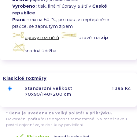
Vyrobeno:
tisk, finální úpravy a šití v
České
republice
Praní:
max na 60 °C, po rubu, v nepřeplněné
pračce, se zapnutým zipem
úpravy rozměrů
uzávěr na
zip
snadná údržba
Klasické rozměry
Standardní velikost
1 395 Kč
70x90/140×200 cm
*
Cena je uvedena za velký polštář a přikrývku.
Dekorační polštáře lze objednat samostatně. Na manželskou
postel objednávejte dva kusy povlečení.
Skladem