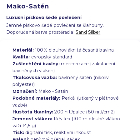
Mako-Satén
Luxusní pískovo šedé povlečení
Jemné pískovo šedé povlečení se šlahouny.
Doporučená barva prostěradla:
Sand
Silber
Materiál:
100% dlouhovláknitá česaná bavlna
Kvalita:
evropský standard
Zušlechtění bavlny:
mercerizace (zakulacení
bavlněných vláken)
Tkalcovská vazba:
bavlněný satén (nikoliv
polyester)
Označení:
Mako - Satén
Podobné materiály:
Perkál (utkaný v plátnové
vazbě)
Hustota tkaniny:
200 nití/palec (80 nití/cm2)
Jemnost vláken:
14,5 Tex (100 m dlouhé vlákno
váží 14,5 g)
Tisk:
digitální tisk, reaktivní inkoust
Balení:
papírový přebal, sáček