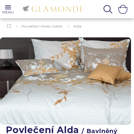
MENU
Povlečení Mako-Satén
Alda
Povlečení Alda
/ Bavlněný