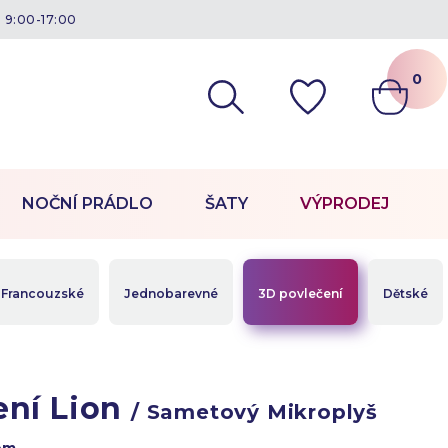
á 9:00-17:00
0
NOČNÍ PRÁDLO
ŠATY
VÝPRODEJ
Francouzské
Jednobarevné
3D povlečení
Dětské
ení Lion
/ Sametový Mikroplyš