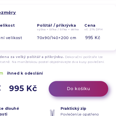
rozměry
elikost
Polštář / přikrývka
Cena
výška × šířka / šířka × délka
vč. 21% DPH
995 Kč
ní velikost
70x90/140×200 cm
ena za velký polštář a přikrývku.
Dekorační polštáře lze
tatně. Na manželskou postel objednávejte dva kusy povlečení.
em
ihned k odeslání
995 Kč
Do košíku
ce dlouhé
Praktický zip
osti
Povlečení je opatřeno