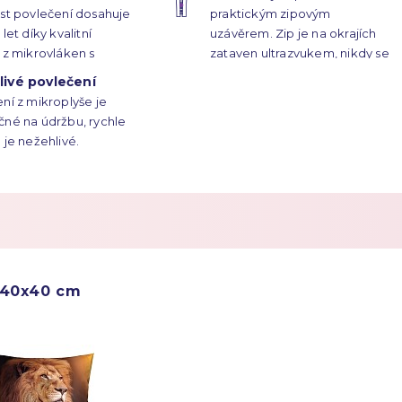
st povlečení dosahuje
praktickým zipovým
let díky kvalitní
uzávěrem. Zip je na okrajích
 z mikrovláken s
zataven ultrazvukem, nikdy se
 vysokým pouze 1 mm.
neroztrhne.
ivé povlečení
ní z mikroplyše je
né na údržbu, rychle
 je nežehlivé.
40x40 cm