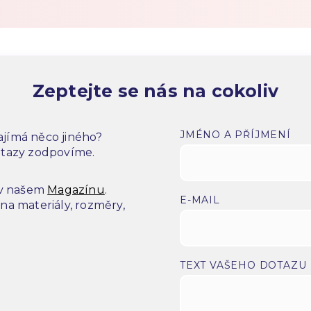
Zeptejte se nás na cokoliv
JMÉNO A PŘÍJMENÍ
jímá něco jiného?
dotazy zodpovíme.
 v našem
Magazínu
.
E-MAIL
a materiály, rozměry,
.
TEXT VAŠEHO DOTAZU