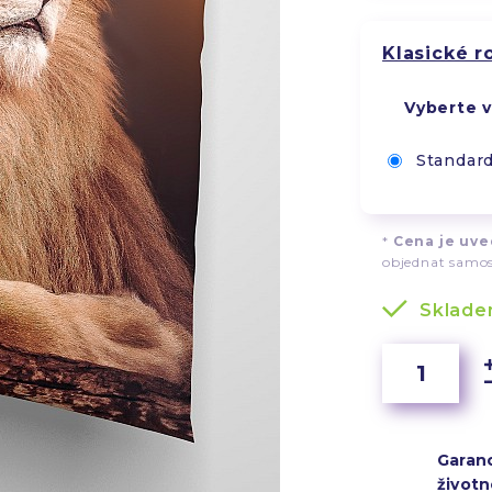
Klasické 
Vyberte v
Standard
*
Cena je uved
objednat samos
Sklad
Garan
životn