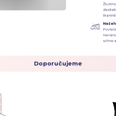
Životno
desítek 
tkanině
vlasem
Nežehl
Povleče
nenároč
schne a
Doporučujeme