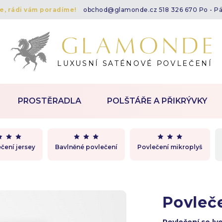
te, rádi vám poradíme!
obchod@glamonde.cz
518 326 670 Po - P
LUXUSNÍ SATÉNOVÉ POVLEČENÍ
PROSTĚRADLA
POLŠTÁŘE A PŘIKRÝVKY
čení jersey
Bavlněné povlečení
Povlečení mikroplyš
Povleč