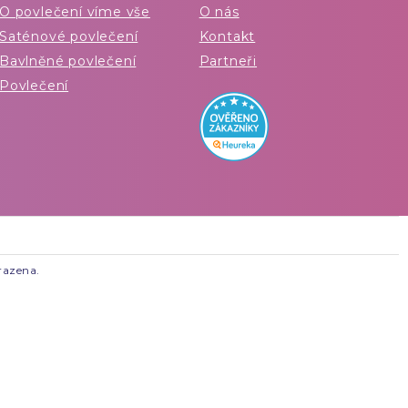
O povlečení víme vše
O nás
Saténové povlečení
Kontakt
Bavlněné povlečení
Partneři
Povlečení
razena.