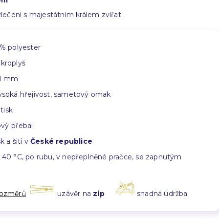
vem
ečení s majestátním králem zvířat.
% polyester
kroplyš
1 mm
soká hřejivost, sametový omak
 tisk
vý přebal
k a šití v
České republice
40 °C, po rubu, v nepřeplněné pračce, se zapnutým
rozměrů
uzávěr na
zip
snadná údržba