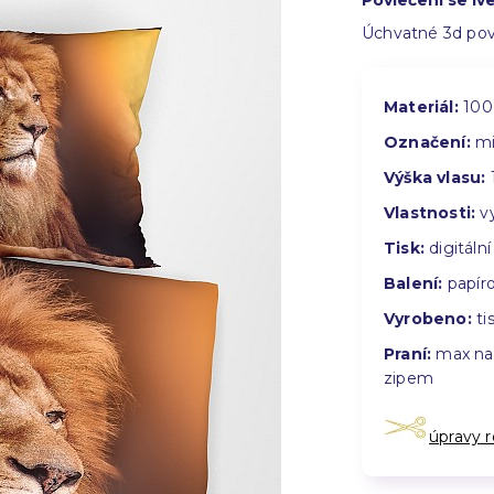
Povlečení se l
Úchvatné 3d povl
Materiál:
100
Označení:
mi
Výška vlasu:
Vlastnosti:
vy
Tisk:
digitální
Balení:
papíro
Vyrobeno:
tis
Praní:
max na 
zipem
úpravy 