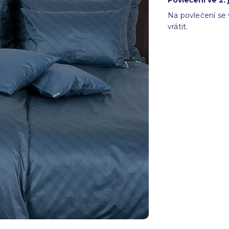
Povlečení ve 2.
Na povlečení se 
vrátit.