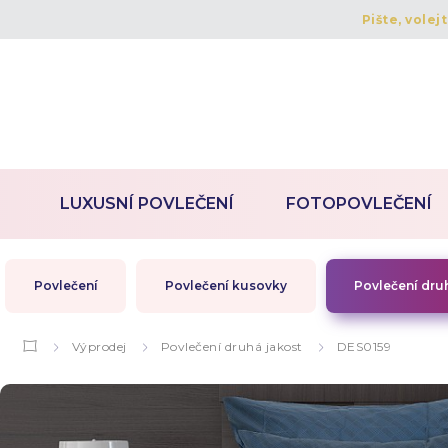
Pište, volej
LUXUSNÍ POVLEČENÍ
FOTOPOVLEČENÍ
Povlečení
Povlečení kusovky
Povlečení dru
Výprodej
Povlečení druhá jakost
DES0159