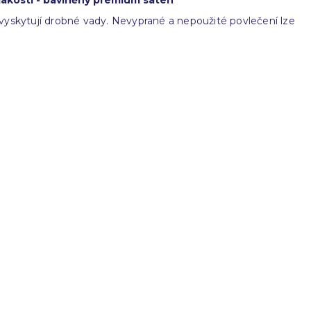
 jakosti - bavlněný prémium satén
vyskytují drobné vady. Nevyprané a nepoužité povlečení lze