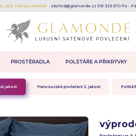
te, rádi vám poradíme!
obchod@glamonde.cz
518 326 670 Po - P
LUXUSNÍ SATÉNOVÉ POVLEČENÍ
PROSTĚRADLA
POLŠTÁŘE A PŘIKRÝVKY
há jakost
Francouzské povlečení 2. jakost
Polštář
výprod