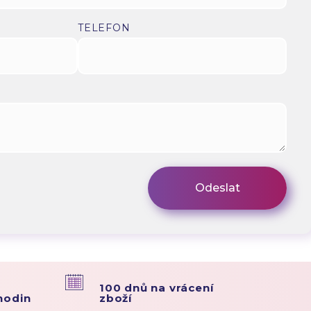
TELEFON
100 dnů na vrácení
hodin
zboží