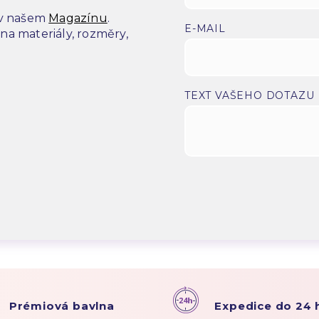
 v našem
Magazínu
.
E-MAIL
a materiály, rozměry,
.
TEXT VAŠEHO DOTAZU
Prémiová bavlna
Expedice do 24 