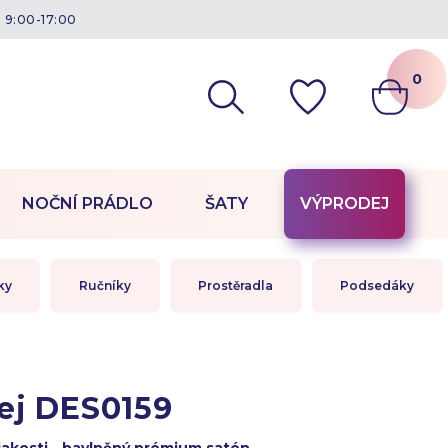
á 9:00-17:00
0
NOČNÍ PRÁDLO
ŠATY
VÝPRODEJ
ky
Ručníky
Prostěradla
Podsedáky
ej DES0159