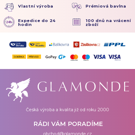
Vlastní výroba
Prémiová bavlna
Expedice do 24
100 dnů na vrácení
hodin
zboží
Česká výroba a kvalita již od roku 2000
RÁDI VÁM PORADÍME
obchod@glamonde.cz