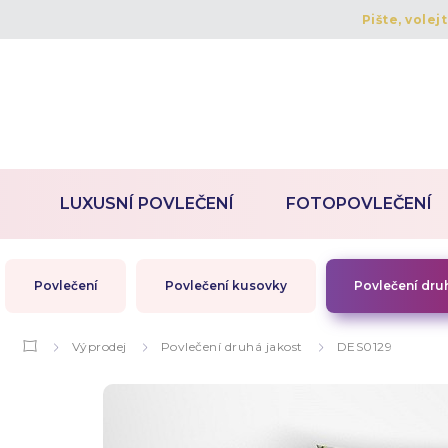
Pište, volej
LUXUSNÍ POVLEČENÍ
FOTOPOVLEČENÍ
Povlečení
Povlečení kusovky
Povlečení dru
Výprodej
Povlečení druhá jakost
DES0129