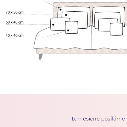
1x měsíčně posíláme n