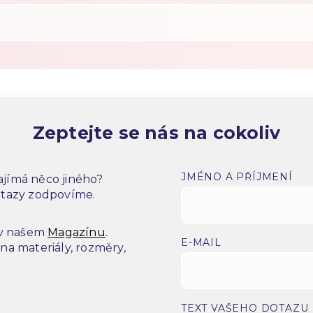
Zeptejte se nás na cokoliv
JMÉNO A PŘÍJMENÍ
jímá něco jiného?
dotazy zodpovíme.
 v našem
Magazínu
.
E-MAIL
a materiály, rozměry,
.
TEXT VAŠEHO DOTAZU