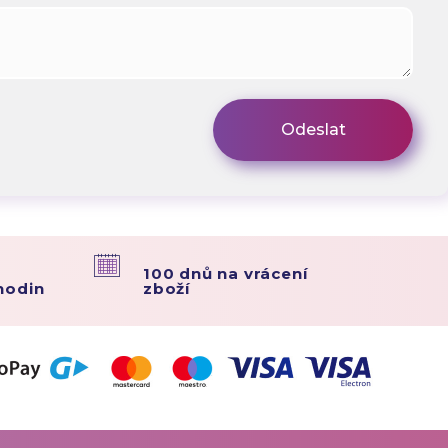
100 dnů na vrácení
hodin
zboží