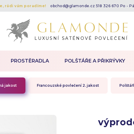
te, rádi vám poradíme!
obchod@glamonde.cz
518 326 670 Po - P
LUXUSNÍ SATÉNOVÉ POVLEČENÍ
PROSTĚRADLA
POLŠTÁŘE A PŘIKRÝVKY
há jakost
Francouzské povlečení 2. jakost
Polštář
výprod