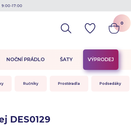
á 9:00-17:00
0
NOČNÍ PRÁDLO
ŠATY
VÝPRODEJ
ky
Ručníky
Prostěradla
Podsedáky
ej DES0129