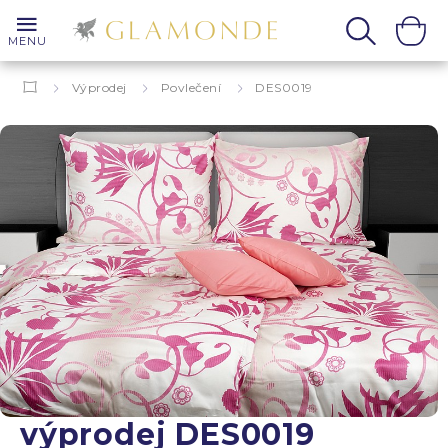
MENU
Výprodej
Povlečení
DES0019
výprodej DES0019