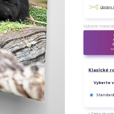
úpravy
Vyberte materiá
od
Klasické 
Vyberte v
Standard
*
Cena je uved