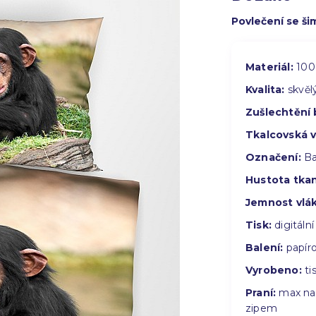
Povlečení se š
Materiál:
100
Kvalita:
skvěl
Zušlechtění 
Tkalcovská 
Označení:
Ba
Hustota tkan
Jemnost vlá
Tisk:
digitální
Balení:
papíro
Vyrobeno:
tis
Praní:
max na 
zipem