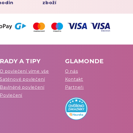
hodin
zboží
RADY A TIPY
GLAMONDE
O povlečení víme vše
O nás
Saténové povlečení
Kontakt
Bavlněné povlečení
Partneři
Povlečení