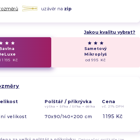
 rozměrů
uzávěr na
zip
l
Jakou kvalitu vybrat?
Bavlna
Sametový
DeLuxe
Mikroplyš
 1 195 Kč
od 995 Kč
rozměry
elikost
Polštář / přikrývka
Cena
výška × šířka / šířka × délka
vč. 21% DPH
1 195 Kč
ní velikost
70x90/140×200 cm
ena za velký polštář a přikrývku.
Dekorační polštáře lze