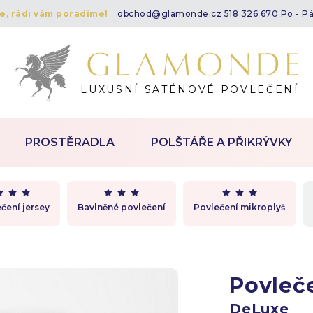
te, rádi vám poradíme!
obchod@glamonde.cz
518 326 670 Po - P
LUXUSNÍ SATÉNOVÉ POVLEČENÍ
PROSTĚRADLA
POLŠTÁŘE A PŘIKRÝVKY
čení jersey
Bavlněné povlečení
Povlečení mikroplyš
Povleč
DeLuxe