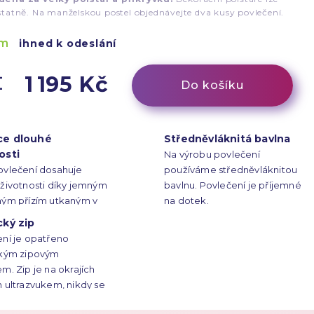
tatně. Na manželskou postel objednávejte dva kusy povlečení.
em
ihned k odeslání
1 195 Kč
Do košíku
ce dlouhé
Středněvláknitá bavlna
osti
Na výrobu povlečení
ovlečení dosahuje
používáme středněvláknitou
životnosti díky jemným
bavlnu. Povlečení je příjemné
ným přízím utkaným v
na dotek.
é vazbě s hustotou 150
cký zip
palec čtvereční.
ní je opatřeno
ckým zipovým
m. Zip je na okrajích
 ultrazvukem, nikdy se
hne.