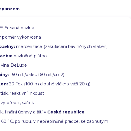
impanzem
% česaná bavlna
ý poměr výkon/cena
bavlny:
mercerizace (zakulacení bavlněných vláken)
vazba:
bavlněné plátno
vlna DeLuxe
iny:
150 nití/palec (60 nití/cm2)
ken:
20 Tex (100 m dlouhé vlákno váží 20 g)
 tisk, reaktivní inkoust
vý přebal, sáček
k, finální úpravy a šití v
České republice
60 °C, po rubu, v nepřeplněné pračce, se zapnutým