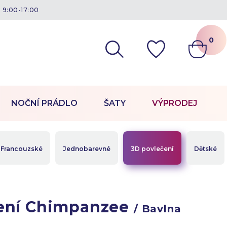
á 9:00-17:00
0
NOČNÍ PRÁDLO
ŠATY
VÝPRODEJ
Francouzské
Jednobarevné
3D povlečení
Dětské
ení Chimpanzee
/ Bavlna