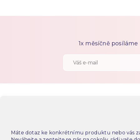
1x měsíčně posíláme n
Máte dotaz ke konkrétnímu produktu nebo vás za
Neváhejte a zeptejte se nás na cokoliv, rádi vaše 