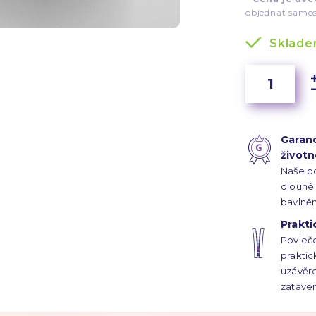
objednat samos
Sklad
Garan
životn
Naše p
dlouhé 
bavlně
plátnov
Prakti
nití na 
Povleče
prakti
uzávěre
zataven
neroztr