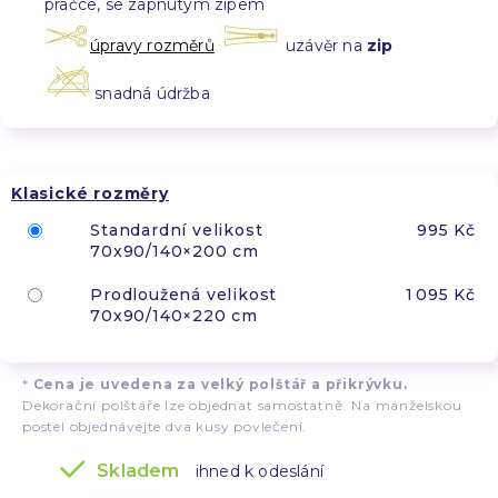
pračce, se zapnutým zipem
úpravy rozměrů
uzávěr na
zip
snadná údržba
Klasické rozměry
Standardní velikost
995 Kč
70x90/140×200 cm
Prodloužená velikost
1 095 Kč
70x90/140×220 cm
*
Cena je uvedena za velký polštář a přikrývku.
Dekorační polštáře lze objednat samostatně. Na manželskou
postel objednávejte dva kusy povlečení.
Skladem
ihned k odeslání