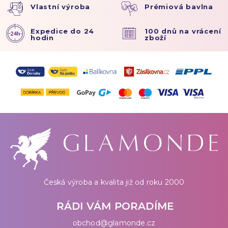
Vlastní výroba
Prémiová bavlna
Expedice do 24
100 dnů na vrácení
hodin
zboží
Česká výroba a kvalita již od roku 2000
RÁDI VÁM PORADÍME
obchod@glamonde.cz