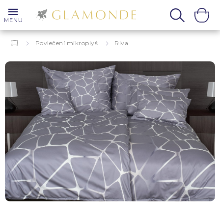
MENU
Povlečení mikroplyš
Riva