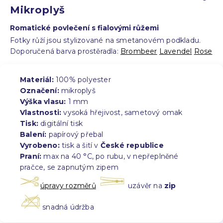
Mikroplyš
Romatické povlečení s fialovými růžemi
Fotky růží jsou stylizované na smetanovém podkladu.
Doporučená barva prostěradla:
Brombeer
Lavendel
Rose
Materiál:
100% polyester
Označení:
mikroplyš
Výška vlasu:
1 mm
Vlastnosti:
vysoká hřejivost, sametový omak
Tisk:
digitální tisk
Balení:
papírový přebal
Vyrobeno:
tisk a šití v
České republice
Praní:
max na 40 °C, po rubu, v nepřeplněné
pračce, se zapnutým zipem
úpravy rozměrů
uzávěr na
zip
snadná údržba