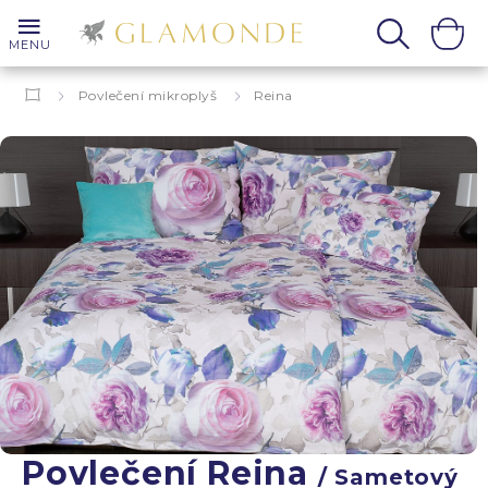
MENU
Povlečení mikroplyš
Reina
Povlečení Reina
/ Sametový