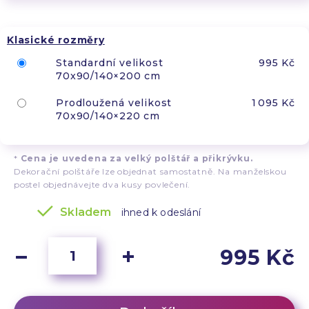
Klasické rozměry
Standardní velikost
995 Kč
70x90/140×200 cm
Prodloužená velikost
1 095 Kč
70x90/140×220 cm
*
Cena je uvedena za velký polštář a přikrývku.
Dekorační polštáře lze objednat samostatně. Na manželskou
postel objednávejte dva kusy povlečení.
Skladem
ihned k odeslání
995 Kč