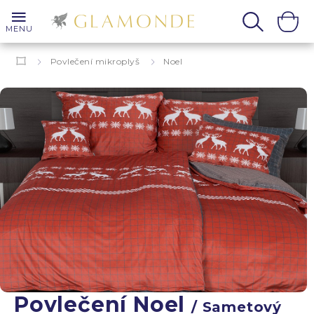
MENU
Povlečení mikroplyš
Noel
Povlečení Noel
/ Sametový