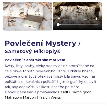
Povlečení Mystery
/
Sametový Mikroplyš
Povlečení s abstraktním motivem
Květy, listy, pruhy, vlnky nepravidelně promíchané na
celé ploše tohoto nevšedního vzoru. Odstíny hnědé,
béžové a oranžové překrývá místy bílá barva. Vzor na
polštáři a dekoračních polštářích jsme graficky upravili
tak, aby odpovídal velikosti daného polštáře.
Doporučená barva prostěradla:
Basalt
Champignon
Mahagoni
Maroon
Pfirsich
Weiss