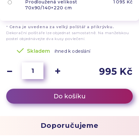
Prodloužená velikost
1 095 Kč
70x90/140×220 cm
*
Cena je uvedena za velký polštář a přikrývku.
Dekorační polštáře lze objednat samostatně. Na manželskou
postel objednávejte dva kusy povlečení.
Skladem
ihned k odeslání
995 Kč
Do košíku
Doporučujeme