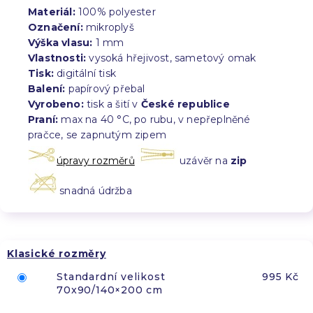
Materiál:
100% polyester
Označení:
mikroplyš
Výška vlasu:
1 mm
Vlastnosti:
vysoká hřejivost, sametový omak
Tisk:
digitální tisk
Balení:
papírový přebal
Vyrobeno:
tisk a šití v
České republice
Praní:
max na 40 °C, po rubu, v nepřeplněné
pračce, se zapnutým zipem
úpravy rozměrů
uzávěr na
zip
snadná údržba
Klasické rozměry
Standardní velikost
995 Kč
70x90/140×200 cm