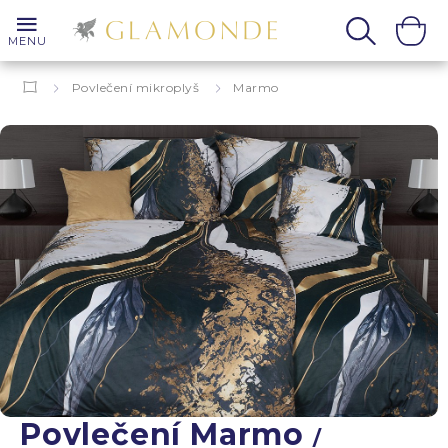
MENU
Povlečení mikroplyš
Marmo
Povlečení Marmo
/