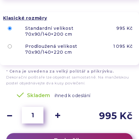
Klasické rozměry
Standardní velikost
995 Kč
70x90/140×200 cm
Prodloužená velikost
1 095 Kč
70x90/140×220 cm
*
Cena je uvedena za velký polštář a přikrývku.
Dekorační polštáře lze objednat samostatně. Na manželskou
postel objednávejte dva kusy povlečení.
Skladem
ihned k odeslání
995 Kč