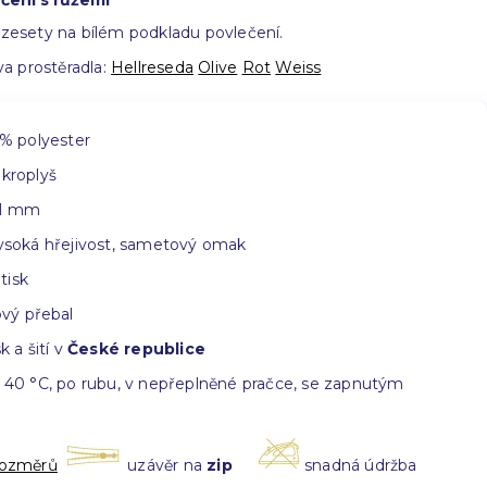
čení s růžemi
rozesety na bílém podkladu povlečení.
a prostěradla:
Hellreseda
Olive
Rot
Weiss
% polyester
kroplyš
1 mm
soká hřejivost, sametový omak
 tisk
vý přebal
k a šití v
České republice
40 °C, po rubu, v nepřeplněné pračce, se zapnutým
rozměrů
uzávěr na
zip
snadná údržba