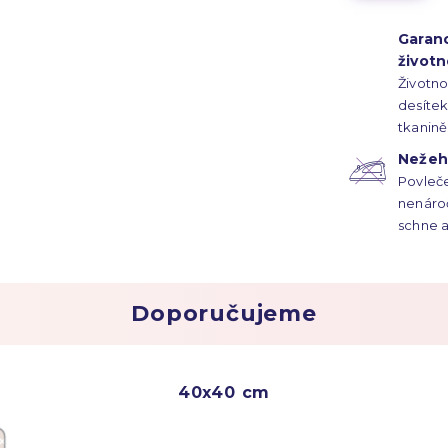
Garan
životn
Životno
desítek 
tkanině
vlasem
Nežehl
Povleče
nenároč
schne a
Doporučujeme
40x40 cm