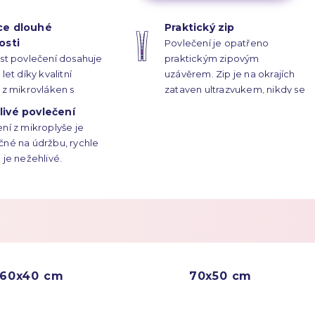
ce dlouhé
Praktický zip
osti
Povlečení je opatřeno
st povlečení dosahuje
praktickým zipovým
let díky kvalitní
uzávěrem. Zip je na okrajích
 z mikrovláken s
zataven ultrazvukem, nikdy se
 vysokým pouze 1 mm.
neroztrhne.
ivé povlečení
ní z mikroplyše je
né na údržbu, rychle
 je nežehlivé.
60x40 cm
70x50 cm