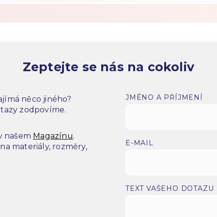
Zeptejte se nás na cokoliv
JMÉNO A PŘÍJMENÍ
jímá něco jiného?
dotazy zodpovíme.
 v našem
Magazínu
.
E-MAIL
a materiály, rozměry,
.
TEXT VAŠEHO DOTAZU