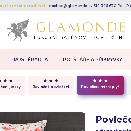
te, rádi vám poradíme!
obchod@glamonde.cz
518 326 670 Po - P
LUXUSNÍ SATÉNOVÉ POVLEČENÍ
PROSTĚRADLA
POLŠTÁŘE A PŘIKRÝVKY
čení jersey
Bavlněné povlečení
Povlečení mikroplyš
Povleč