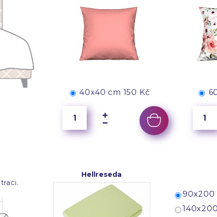
40x40 cm
150 Kč
6
Hellreseda
raci.
90x200 
140x200