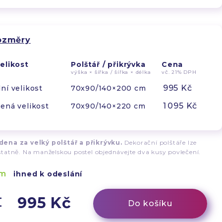
rozměry
elikost
Polštář / přikrývka
Cena
výška × šířka / šířka × délka
vč. 21% DPH
995 Kč
ní velikost
70x90/140×200 cm
1 095 Kč
ená velikost
70x90/140×220 cm
ena za velký polštář a přikrývku.
Dekorační polštáře lze
tatně. Na manželskou postel objednávejte dva kusy povlečení.
em
ihned k odeslání
995 Kč
Do košíku