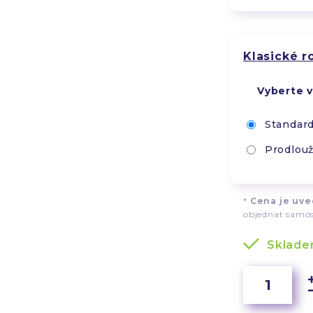
Klasické 
Vyberte v
Standard
Prodlouž
*
Cena je uved
objednat samos
Sklad