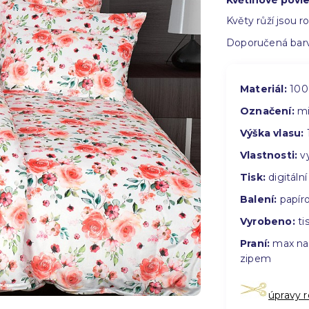
Květinové povle
Květy růží jsou 
Doporučená barv
Materiál:
100
Označení:
mi
Výška vlasu:
Vlastnosti:
vy
Tisk:
digitální
Balení:
papíro
Vyrobeno:
tis
Praní:
max na 
zipem
úpravy 