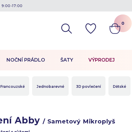
á 9:00-17:00
0
NOČNÍ PRÁDLO
ŠATY
VÝPRODEJ
Francouzské
Jednobarevné
3D povlečení
Dětské
ení Abby
/ Sametový Mikroplyš