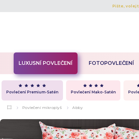
Pište, volej
LUXUSNÍ POVLEČENÍ
FOTOPOVLEČENÍ
Povlečení Premium-Satén
Povlečení Mako-Satén
Povle
Povlečení mikroplyš
Abby