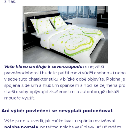
z nás.
Vaše hlava směřuje k severozápadu:
s největší
pravděpodobností budete patřit mezi vůdčí osobnosti nebo
v sobě tuto charakteristiku v blízké době objevíte. Poloha je
spojena s delším a hlubším spánkem a hodí se zejména pro
starší osoby oplývající zkušenostmi a autoritou, již dokáží
moudře využít.
Ani výběr povlečení se nevyplatí podceňovat
Výše jsme si uvedli, jak může kvalitu spánku ovlivňovat
poloha postele
, potažmo poloha vaší hlavy. Ať už radám