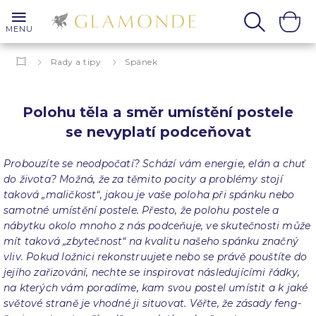
MENU
Rady a tipy
Spánek
Polohu těla a směr umístění postele se nevyplatí podceňovat
Polohu těla a směr umístění postele
se nevyplatí podceňovat
Probouzíte se neodpočatí? Schází vám energie, elán a chuť
do života? Možná, že za těmito pocity a problémy stojí
taková „maličkost“, jakou je vaše poloha při spánku nebo
samotné umístění postele. Přesto, že polohu postele a
nábytku okolo mnoho z nás podceňuje, ve skutečnosti může
mít taková „zbytečnost“ na kvalitu našeho spánku značný
vliv. Pokud ložnici rekonstruujete nebo se právě pouštíte do
jejího zařizování, nechte se inspirovat následujícími řádky,
na kterých vám poradíme, kam svou postel umístit a k jaké
světové straně je vhodné ji situovat. Věřte, že zásady feng-