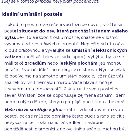
šuej se v tomto případě nevyplatí podceňovat.
Ideální umístění postele
Pokud to prostorové řešení vaší ložnice dovolí, snažte se
post
el situovat do osy, která prochází středem vašeho
bytu.
Je-li to alespoň trošku možné, snažte se v ložnici
vyvarovat všech rušivých elementů. Nepleťte si tuto oázu
klidu s pracovnou a vyvarujte se
umístění elektronických
zařízení
(počítač, televize, rádio apod.). Vyhýbat byste se
měli také
zrcadlům
nebo
lesklým plochám
, jež mohou
odrážet životně důležitou energii v místnosti. Nyní se však
již podívejme na samotné umístění postele, jež může váš
spánek ovlivnit nemalou měrou. Vaše hlava směřuje
k severu: trpíte nespavostí? Pak situujte svou postel na
sever. Umístění zde se doporučuje zejména starším lidem
nebo malým dětem, kterým propůjčí pocit klidu a bezpečí.
Vaše hlava směřuje k jihu:
máte-li zde situovanou svou
postel, pak se můžete poměrně často budit a ráno se cítit
nevyspalí a celí rozlámaní. Důsledkem následné
podrážděnosti pramenící z nekvalitního spánku mohou být