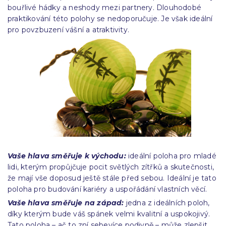
bouřlivé hádky a neshody mezi partnery. Dlouhodobé
praktikování této polohy se nedoporučuje. Je však ideální
pro povzbuzení vášní a atraktivity.
Vaše hlava směřuje k východu:
ideální poloha pro mladé
lidi, kterým propůjčuje pocit světlých zítřků a skutečnosti,
že mají vše doposud ještě stále před sebou. Ideální je tato
poloha pro budování kariéry a uspořádání vlastních věcí.
Vaše hlava směřuje na západ:
jedna z ideálních poloh,
díky kterým bude váš spánek velmi kvalitní a uspokojivý.
Tato poloha – ač to zní sebevíce podivně – může zlepšit