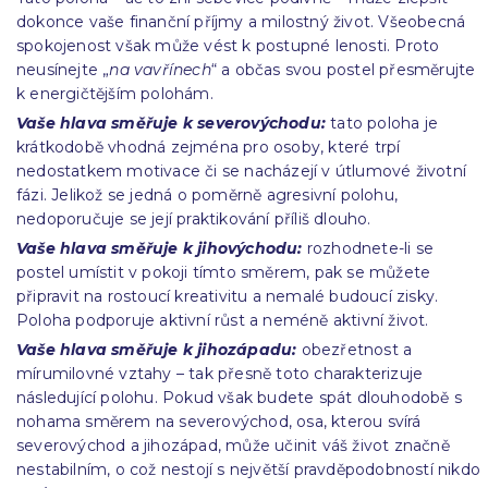
dokonce vaše finanční příjmy a milostný život. Všeobecná
spokojenost však může vést k postupné lenosti. Proto
neusínejte „
na vavřínech
“ a občas svou postel přesměrujte
k energičtějším polohám.
Vaše hlava směřuje k severovýchodu:
tato poloha je
krátkodobě vhodná zejména pro osoby, které trpí
nedostatkem motivace či se nacházejí v útlumové životní
fázi. Jelikož se jedná o poměrně agresivní polohu,
nedoporučuje se její praktikování příliš dlouho.
Vaše hlava směřuje k jihovýchodu:
rozhodnete-li se
postel umístit v pokoji tímto směrem, pak se můžete
připravit na rostoucí kreativitu a nemalé budoucí zisky.
Poloha podporuje aktivní růst a neméně aktivní život.
Vaše hlava směřuje k jihozápadu:
obezřetnost a
mírumilovné vztahy – tak přesně toto charakterizuje
následující polohu. Pokud však budete spát dlouhodobě s
nohama směrem na severovýchod, osa, kterou svírá
severovýchod a jihozápad, může učinit váš život značně
nestabilním, o což nestojí s největší pravděpodobností nikdo