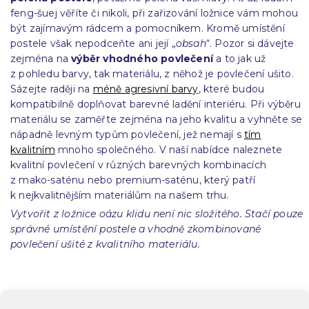
feng-šuej věříte či nikoli, při zařizování ložnice vám mohou
být zajímavým rádcem a pomocníkem. Kromě umístění
postele však nepodceňte ani její „
obsah
“. Pozor si dávejte
zejména na
výběr vhodného povlečení
a to jak už
z pohledu barvy, tak materiálu, z něhož je povlečení ušito.
Sázejte raději na
méně agresivní barvy
, které budou
kompatibilně doplňovat barevné ladění interiéru. Při výběru
materiálu se zaměřte zejména na jeho kvalitu a vyhněte se
nápadně levným typům povlečení, jež nemají s
tím
kvalitním
mnoho společného. V naší nabídce naleznete
kvalitní povlečení v různých barevných kombinacích
z mako-saténu nebo premium-saténu, který patří
k nejkvalitnějším materiálům na našem trhu.
Vytvořit z ložnice oázu klidu není nic složitého. Stačí pouze
správné umístění postele a vhodně zkombinované
povlečení ušité z kvalitního materiálu.