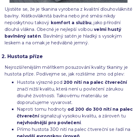
Ujistěte se, že je tkanina vyrobena z kvalitní dlouhovláknité
bavlny. Krátkovláknitá bavlna nebo jiné směsi nikdy
neposkytnou takový
komfort a službu
, jako přírodní
dlouhá vlákna. Obecně je nejlepší volbou
velmi hustý
bavlněný satén
. Bavlněný satén je hladký s vysokým
leskem a na omak je hedvábně jemný.
2. Hustota příze
Nejrozšířenějším měřítkem posuzování kvality tkaniny je
hustota příze. Podívejme se, jak rozlišíme zrno od plev:
Hustota výrazně pod
200 nití na palec čtvereční
značí nižší kvalitu, která není u povlečení zárukou
dlouhé životnosti. Takovému materiálu se
doporučujeme vyvarovat.
Naproti tomu hodnoty
od 200 do 300 nití na palec
čtvereční
signalizují vysokou kvalitu, a zároveň tu
nejvhodnější pro povlečení
.
Přímo hustota 300 nití na palec čtvereční se řadí na
nejvyšší evropskou úroveň
.