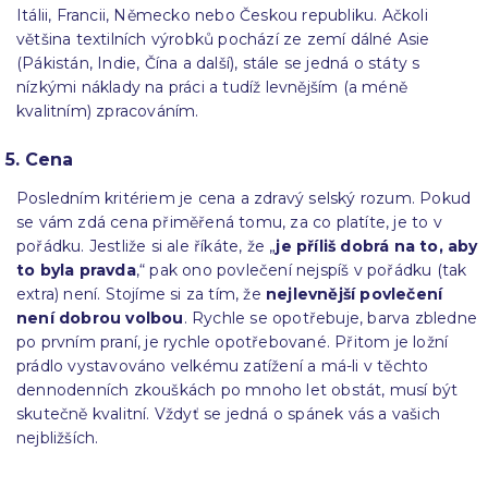
Itálii, Francii, Německo nebo Českou republiku. Ačkoli
většina textilních výrobků pochází ze zemí dálné Asie
(Pákistán, Indie, Čína a další), stále se jedná o státy s
nízkými náklady na práci a tudíž levnějším (a méně
kvalitním) zpracováním.
5. Cena
Posledním kritériem je cena a zdravý selský rozum. Pokud
se vám zdá cena přiměřená tomu, za co platíte, je to v
pořádku. Jestliže si ale říkáte, že „
je příliš dobrá na to, aby
to byla pravda
,“ pak ono povlečení nejspíš v pořádku (tak
extra) není. Stojíme si za tím, že
nejlevnější povlečení
není dobrou volbou
. Rychle se opotřebuje, barva zbledne
po prvním praní, je rychle opotřebované. Přitom je ložní
prádlo vystavováno velkému zatížení a má-li v těchto
dennodenních zkouškách po mnoho let obstát, musí být
skutečně kvalitní. Vždyť se jedná o spánek vás a vašich
nejbližších.