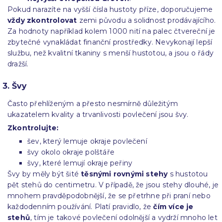
Pokud narazíte na vyšší čísla hustoty příze, doporučujeme
vždy zkontrolovat
zemi původu a solidnost prodávajícího.
Za hodnoty například kolem 1000 nití na palec čtvereční je
zbytečné vynakládat finanční prostředky. Nevykonají lepší
službu, než kvalitní tkaniny s menší hustotou, a jsou o řády
dražší.
3. Švy
Často přehlíženým a přesto nesmírně důležitým
ukazatelem kvality a trvanlivosti povlečení jsou švy.
Zkontrolujte:
šev, který lemuje okraje povlečení
švy okolo okraje polštáře
švy, které lemují okraje peřiny
Švy by měly být šité
těsnými rovnými stehy
s hustotou
pět stehů do centimetru. V případě, že jsou stehy dlouhé, je
mnohem pravděpodobnější, že se přetrhne při praní nebo
každodenním používání. Platí pravidlo, že
čím více je
stehů
, tím je takové povlečení odolnější a vydrží mnoho let