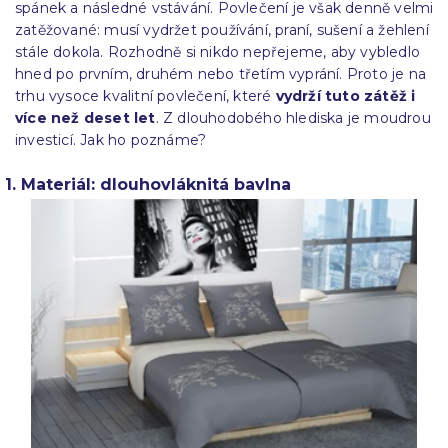
spánek a následné vstávání. Povlečení je však denně velmi
zatěžované: musí vydržet používání, praní, sušení a žehlení
stále dokola. Rozhodně si nikdo nepřejeme, aby vybledlo
hned po prvním, druhém nebo třetím vyprání. Proto je na
trhu vysoce kvalitní povlečení, které
vydrží tuto zátěž i
více než deset let
. Z dlouhodobého hlediska je moudrou
investicí. Jak ho poznáme?
1. Materiál: dlouhovláknitá bavlna