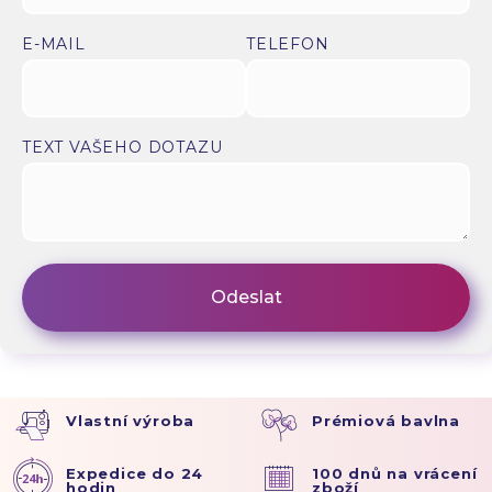
E-MAIL
TELEFON
TEXT VAŠEHO DOTAZU
Vlastní výroba
Prémiová bavlna
Expedice do 24
100 dnů na vrácení
hodin
zboží