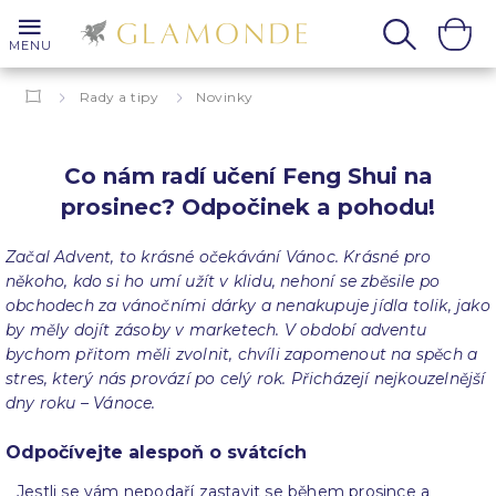
MENU
Rady a tipy
Novinky
Co nám radí učení Feng Shui na prosinec? Odpočinek a pohodu!
Co nám radí učení Feng Shui na
prosinec? Odpočinek a pohodu!
Začal Advent, to krásné očekávání Vánoc. Krásné pro
někoho, kdo si ho umí užít v klidu, nehoní se zběsile po
obchodech za vánočními dárky a nenakupuje jídla tolik, jako
by měly dojít zásoby v marketech. V období adventu
bychom přitom měli zvolnit, chvíli zapomenout na spěch a
stres, který nás provází po celý rok. Přicházejí nejkouzelnější
dny roku – Vánoce.
Odpočívejte alespoň o svátcích
Jestli se vám nepodaří zastavit se během prosince a