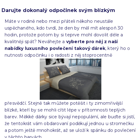
Darujte dokonalý odpočinek svým blízkým
Máte v rodině nebo mezi přáteli někoho neustále
uspěchaného, kdo tvrdí, že den by měl mít alespoň 30
hodin, protože potom by si teprve mohl dovolit déle a
kvalitněji spát? Neváhejte a
vyberte pro něj z naší
nabídky luxusního povlečení takový dárek
, který ho o
nutnosti odpočinku i o radosti z něj stoprocentně
přesvědčí. Stejně tak můžete potěšit i ty zimomřivější
blízké, kteří by se mohli cítit lépe v přítomnosti teplých
barev. Měkké dárky sice bývají nepopulární, ale buďte si jistí,
že tentokrát vám obdarovaní poděkují jednou u stromečku
a potom ještě mnohokrát, až se uloží k spánku do povlečení
v těchto barvách.