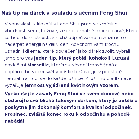
Náš tip na dárek v souladu s učením Feng Shui
V souvislosti s filozofií s Feng Shui jsme se zmínili o
vhodnosti šedé, béžové, zelené a matně modré barvě, která
se hodí do místností, v nichž odpočíváme a snažíme se
načerpat energii na další den. Abychom vám trochu
usnadnili dilema, které povlečení jako dárek zvolit, vybrali
jsme pro vás
jeden tip, který potěší kohokoli
. Luxusní
povlečení
Marseille
, kterému vévodí tmavě šedá a
doplňuje ho velmi světlý odstín béžové, je v podstatě
neutrální a hodí se do každé ložnice. Z ložního prádla navíc
vyzařuje
jemnost vyjádřená květinovým vzorem
.
Vyzkoušejte zásady Feng Shui ve svém domově nebo
obdarujte své blízké takovým dárkem, který je potěší a
poskytne jim dokonalý komfort a kvalitní odpočinek.
Prosinec, zvláště konec roku k odpočinku a pohodě
nabádá!