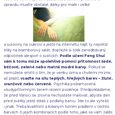
opravdu musíte obstarat dárky pro malé i velké
a suroviny na cukroví a ještě na internetu najít ty největší
triky na bramborový salát, dopřejte si tolik zanedbávaný
odpočinek alespoň o svátcích.
Podle učení Feng Shui
vám k tomu může spolehlivě pomoci přítomnost šedé,
béžové, zelené nebo matně modré barvy.
Pokud se
nemůžete smířit s tím, že je venku zima a chvílemi mrzne,
až praští,
vsaďte na sílu teplých, hřejivých barev – žluté,
oranžové nebo červené.
Psychika pošramocená
všudypřítomným šerem rázem pookřeje. Předpokládáme,
že před Vánoci se zrovna nechystáte malovat, abyste den
před svátky ještě stírali z podlahy barvu. Jde to ale vyřešit
i jinak. Třeba kvalitním a krásným ložním prádlem v těchto
barvách či jejich kombinacích podle toho, jaké se vám zalíbí.