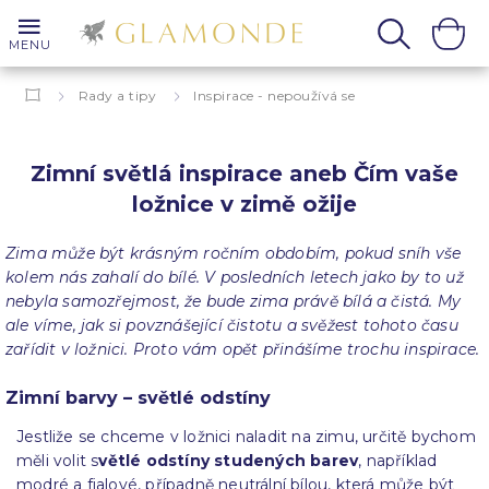
MENU
Rady a tipy
Inspirace - nepoužívá se
Zimní světlá inspirace aneb Čím vaše ložnice v zimě ožije
Zimní světlá inspirace aneb Čím vaše
ložnice v zimě ožije
Zima může být krásným ročním obdobím, pokud sníh vše
kolem nás zahalí do bílé. V posledních letech jako by to už
nebyla samozřejmost, že bude zima právě bílá a čistá. My
ale víme, jak si povznášející čistotu a svěžest tohoto času
zařídit v ložnici. Proto vám opět přinášíme trochu inspirace.
Zimní barvy – světlé odstíny
Jestliže se chceme v ložnici naladit na zimu, určitě bychom
měli volit s
větlé odstíny studených barev
, například
modré a fialové, případně neutrální bílou, která může být