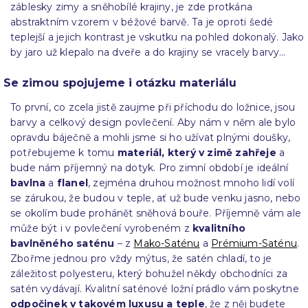
záblesky zimy a sněhobílé krajiny, je zde protkána
abstraktním vzorem v béžové barvě. Ta je oproti šedé
teplejší a jejich kontrast je vskutku na pohled dokonalý. Jako
by jaro už klepalo na dveře a do krajiny se vracely barvy…
Se zimou spojujeme i otázku materiálu
To první, co zcela jistě zaujme při příchodu do ložnice, jsou
barvy a celkový design povlečení. Aby nám v něm ale bylo
opravdu báječně a mohli jsme si ho užívat plnými doušky,
potřebujeme k tomu
materiál, který v zimě zahřeje
a
bude nám příjemný na dotyk. Pro zimní období je ideální
bavlna
a
flanel
, zejména druhou možnost mnoho lidí volí
se zárukou, že budou v teple, ať už bude venku jasno, nebo
se okolím bude prohánět sněhová bouře. Příjemně vám ale
může být i v povlečení vyrobeném z
kvalitního
bavlněného saténu
– z
Mako-Saténu
a
Prémium-Saténu
.
Zbořme jednou pro vždy mýtus, že satén chladí, to je
záležitost polyesteru, který bohužel někdy obchodníci za
satén vydávají. Kvalitní saténové ložní prádlo vám poskytne
odpočinek v takovém luxusu a teple
, že z něj budete