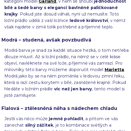
kategorii model
Garland
, v něm se snoubí
jednoduchost
bílé a šedé barvy s elegancí bavlněné paličkované
krajky
. Pokud jste dosud váhali, nyní už nemusíte. Toto
ložní prádlo udělá z vaší ložnice
ledové království
, v němž
však najdete v zimě tolik potřebné a příjemné teplo.
Modrá – studená, avšak povzbudivá
Modrá barva je snad za každé situace hezká, o tom netřeba
dlouze mluvit. Až si ložní prádlo, na němž se v celé kráse
objeví, navléknete na své lože, příjemně vás zamrazí. Pro
milovníky této barvy můžeme doporučit model
Marietta
.
Modrá jako by se na něm proměnila v ledovou zimní řeku,
která si razí cestu korytem v bílé, zasněžené krajině. Pokud
hledáte v ložním prádle
víc než jen barvy
, tento model si
jistě zamilujete.
Fialová – ztělesněná něha s nádechem chladu
Jestli vás něco může
jemně pohladit
, a přitom ve vás
zanechat
silný zážitek
, je to kombinace světlých a