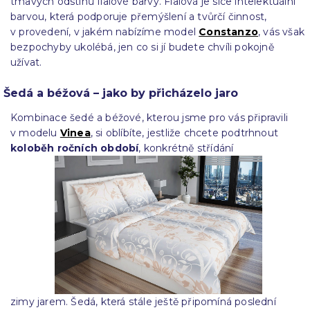
tmavých odstínů fialové barvy. Fialová je sice intelektuální
barvou, která podporuje přemýšlení a tvůrčí činnost,
v provedení, v jakém nabízíme model
Constanzo
, vás však
bezpochyby ukolébá, jen co si jí budete chvíli pokojně
užívat.
Šedá a béžová – jako by přicházelo jaro
Kombinace šedé a béžové, kterou jsme pro vás připravili
v modelu
Vinea
, si oblíbíte, jestliže chcete podtrhnout
koloběh ročních období
, konkrétně střídání
zimy jarem. Šedá, která stále ještě připomíná poslední