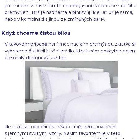
pro mnoho z nás v tomto období jasnou volbou bez delšího
přemýšlení. Bílá je nádherná a plní svůj účel, ať už je sama,
nebo v kombinaci s jinou ze zmíněných barev.
Když chceme čistou bílou
V takovém případě není moc nad čím přemýšlet, zkrátka si
vybereme čistě bílé ložní prádlo, které nám poskytne nejen
dokonalý designový zážitek,
ale i luxusní odpočinek, někdo raději zvolí povlečení
s jemnými světlými vzory. Naším favoritem je v této