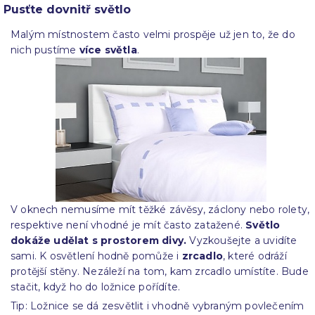
Pusťte dovnitř světlo
Malým místnostem často velmi prospěje už jen to, že do
nich pustíme
více světla
.
V oknech nemusíme mít těžké závěsy, záclony nebo rolety,
respektive není vhodné je mít často zatažené.
Světlo
dokáže udělat s prostorem divy.
Vyzkoušejte a uvidíte
sami. K osvětlení hodně pomůže i
zrcadlo
, které odráží
protější stěny. Nezáleží na tom, kam zrcadlo umístíte. Bude
stačit, když ho do ložnice pořídíte.
Tip: Ložnice se dá zesvětlit i vhodně vybraným povlečením