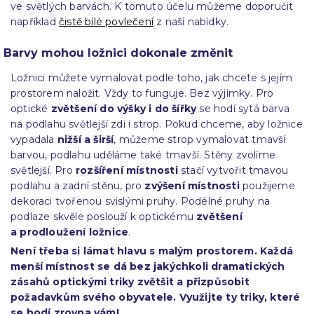
ve světlých barvách. K tomuto účelu můžeme doporučit
například
čistě bílé povlečení
z naší nabídky.
Barvy mohou ložnici dokonale změnit
Ložnici můžete vymalovat podle toho, jak chcete s jejím
prostorem naložit. Vždy to funguje. Bez výjimky. Pro
optické
zvětšení do výšky i do šířky
se hodí sytá barva
na podlahu světlejší zdi i strop. Pokud chceme, aby ložnice
vypadala
nižší a širší
, můžeme strop vymalovat tmavší
barvou, podlahu uděláme také tmavší. Stěny zvolíme
světlejší. Pro
rozšíření místnosti
stačí vytvořit tmavou
podlahu a zadní stěnu, pro
zvýšení místnosti
použijeme
dekoraci tvořenou svislými pruhy. Podélné pruhy na
podlaze skvěle poslouží k optickému
zvětšení
a prodloužení ložnice
.
Není třeba si lámat hlavu s malým prostorem. Každá
menší místnost se dá bez jakýchkoli dramatických
zásahů optickými triky zvětšit a přizpůsobit
požadavkům svého obyvatele. Využijte ty triky, které
se hodí zrovna vám!