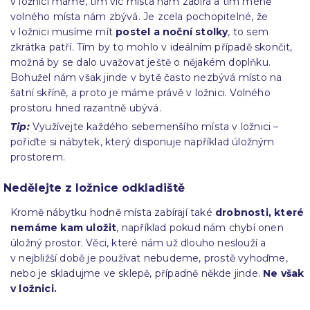
v ložnici máme, tím víc místa nám zabírá a tím méně
volného místa nám zbývá. Je zcela pochopitelné, že
v ložnici musíme mít
postel a noční stolky
, to sem
zkrátka patří. Tím by to mohlo v ideálním případě skončit,
možná by se dalo uvažovat ještě o nějakém doplňku.
Bohužel nám však jinde v bytě často nezbývá místo na
šatní skříně, a proto je máme právě v ložnici. Volného
prostoru hned razantně ubývá.
Tip:
Využívejte každého sebemenšího místa v ložnici –
pořiďte si nábytek, který disponuje například úložným
prostorem.
Nedělejte z ložnice odkladiště
Kromě nábytku hodně místa zabírají také
drobnosti, které
nemáme kam uložit
, například pokud nám chybí onen
úložný prostor. Věci, které nám už dlouho neslouží a
v nejbližší době je používat nebudeme, prostě vyhoďme,
nebo je skladujme ve sklepě, případně někde jinde.
Ne však
v ložnici.