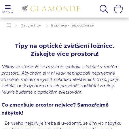
MENU
Rady a tipy
Inspirace - nepoužívá se
Tipy na optické zvětšení ložnice. Získejte více prostoru!
Tipy na optické zvětšení ložnice.
Získejte více prostoru!
Někdy se stane, že se musíme spokojit s ložnicí v malém
prostoru. Abychom si v ní však nepřipadali nepříjemně
stísněně, můžeme využít několika efektivních triků, jak ji
zvětšit, aniž bychom museli provádět radikální změny.
Mluvit budeme o optickém zvětšování.
Co zmenšuje prostor nejvíce? Samozřejmě
nábytek!
Ze všeho nejdřív je třeba si uvědomit, že čím víc nábytku