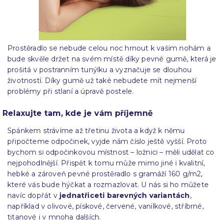
Prostěradlo se nebude celou noc hrnout k vašim nohám a
bude skvěle držet na svém místě díky pevné gumě, která je
prošitá v postranním tunýlku a vyznačuje se dlouhou
životností. Díky gumě už také nebudete mít nejmenší
problémy při stlaní a úpravě postele.
Relaxujte tam, kde je vám příjemně
Spánkem strávíme až třetinu života a když k němu
připočteme odpočinek, vyjde nám číslo ještě vyšší. Proto
bychom si odpočinkovou místnost – ložnici – měli udělat co
nejpohodlnější. Přispět k tomu může mimo jiné i kvalitní,
hebké a zároveň pevné prostěradlo s gramáží 160 g/m
2
,
které vás bude hýčkat a rozmazlovat. U nás si ho můžete
navíc dopřát v
jednatřiceti barevných variantách
,
například v olivové, pískové, červené, vanilkové, stříbrné,
titanové i v mnoha dalších.