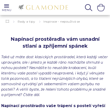
MENU
Rady a tipy
Inspirace - nepoužívá se
Napínací prostěradla vám usnadní stlaní a zpříjemní spánek
Napínací prostěradla vám usnadní
stlaní a zpříjemní spánek
Také už máte dost klasických prostěradel, která každý večer
upravujete, ale i přesto je každé ráno nacházíte shrnuté u
nohou postele? Nesnášíte to neustále krabacení, kvůli
kterému vaše postel vypadá neupraveně, i když jí věnujete
tolik pozornosti, a to tlačení nejrůznějších ohybů, které se
samovolně vytvářejí při sebemenším vašem pohybu na
posteli? A věřili byste, že řešení tohoto problému je snadné
a příjemné? Čtěte dál.
Napínací prostěradlo vaše trápení s postelí vyřeší