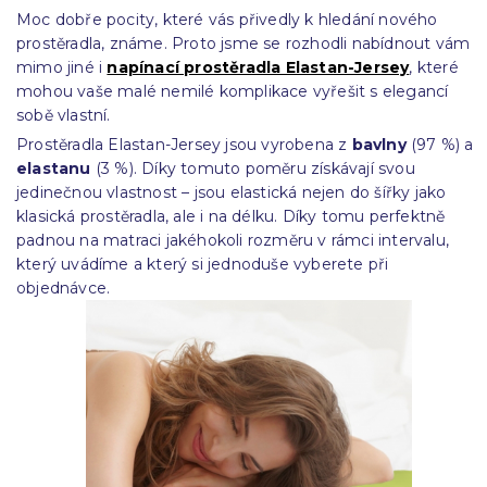
Moc dobře pocity, které vás přivedly k hledání nového
prostěradla, známe. Proto jsme se rozhodli nabídnout vám
mimo jiné i
napínací prostěradla Elastan-Jersey
, které
mohou vaše malé nemilé komplikace vyřešit s elegancí
sobě vlastní.
Prostěradla Elastan-Jersey jsou vyrobena z
bavlny
(97 %) a
elastanu
(3 %). Díky tomuto poměru získávají svou
jedinečnou vlastnost – jsou elastická nejen do šířky jako
klasická prostěradla, ale i na délku. Díky tomu perfektně
padnou na matraci jakéhokoli rozměru v rámci intervalu,
který uvádíme a který si jednoduše vyberete při
objednávce.