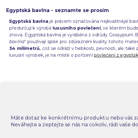
Egyptská bavlna - seznamte se prosím
Egyptská bavlna
je právem označována nejkvalitnější bavln
předurčují k výrobě
luxusního povlečení
, ve kterém bude
znova. Egyptská bavlna je vyráběna z odrůdy Gossypium Ba
bavlna
“ používají spíše pro zdůraznění kvality tohoto mate
34 milimetrů
, což se odráží v hebkosti, pevnosti, ale tak
luxusní výrobek, je na místě o pořízení
povlečení z egypts
Máte dotaz ke konkrétnímu produktu nebo vás za
Neváhejte a zeptejte se nás na cokoliv, rádi vaše 