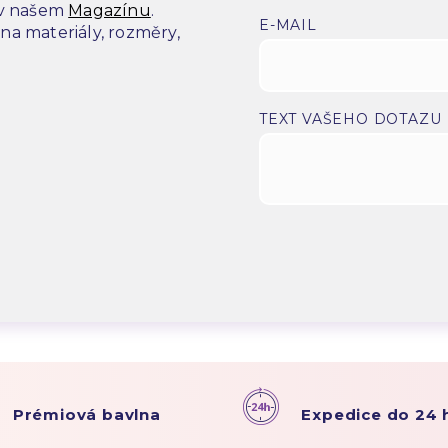
 v našem
Magazínu
.
E-MAIL
a materiály, rozměry,
.
TEXT VAŠEHO DOTAZU
Prémiová bavlna
Expedice do 24 