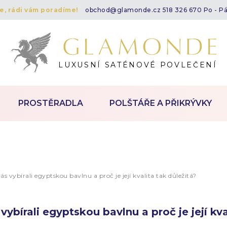
te, rádi vám poradíme!
obchod@glamonde.cz
518 326 670 Po - P
LUXUSNÍ SATÉNOVÉ POVLEČENÍ
PROSTĚRADLA
POLŠTÁŘE A PŘIKRÝVKY
ás vybírali egyptskou bavlnu a proč je její kvalita tak důležitá?
vybírali egyptskou bavlnu a proč je její kva