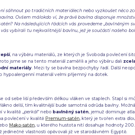
čení sáhnout po tradičních materiálech nebo vyzkoušet něco z
bavlna. Ovšem málokdo ví, že právě bavlna disponuje množství
satén? Na následujících řádcích vás provedeme „bavlněným svě
s vybírali tu nejkvalitnější bavlnu, jež je součástí našeho b
lepší
, na výběru materiálů, ze kterých je Svoboda povlečení šito
proto jsme se na tento materiál zaměřili a jeho výběru dali
zcel
odní materiály
. Mezi ty se bavlna bezpochyby řadí. Další neop
 o hypoalergenní materiál velmi příjemný na dotek.
ž se od sebe liší především délkou vláken ve staplech. Stapl s
lákno delší, tím kvalitnější bude samotná odrůda bavlny. Možná,
í v kvalitě „
perkál
“ nebo
bavlněný satén
, jemuž dominuje atl
na povlečení v kvalitě
Premium-satén
, který je tvořen extra dl
 nebo
Mako-satén
, u kterého hustota nití dosahuje hodnoty 200.
ejíž jedinečné vlastnosti opěvovali již ve starodávném Egyptě.