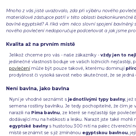
Mnoho z vás jistě uvažovalo, zda při výběru nového povle
materiálové zástupce patří v této oblasti bezkonkurenčně 
bavlně egyptské? A říká vám něco slovní spojení bavlněný 
nového povlečení nedoporučuje podceňovat a jak jsme pro vá
Kvalita až na prvním místě
Jelikož chceme pro vás - naše zákazníky -
vždy jen to nej
jedinečné vlastnosti boduje ve vašich ložnicích nejčastěji, 
povlečení
může být pouze takové, kterému dominují
přír
prodyšnost či vysoká savost nebo skutečnost, že se jedná
Není bavlna, jako bavlna
Nyní je vhodné seznámit s
jednotlivými typy bavlny
, je
semena rostliny bavlníku. Je tedy pochopitelné, že čím je v
narazili na
Pima bavlnu
, ze které se nejčastěji šije povlečen
dodávající mu na hebkosti a lesku. Narazit jste také mohli 
egyptské bavlny
s hustotou 300 nití na palec čtvereční
místě seznámit se s již zmíněnou
egyptskou bavlnou
, j