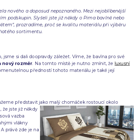
cela nového a doposud nepoznaného. Mezi nejoblíbenější
m podskupin. Slyšeli jste již někdy o Pima bavlně nebo
tem“, prozradíme, proč se kvalitu materiálu při výběru
ohatého sortimentu.
, jsme si dali doopravdy záležet. Víme, že bavlna pro své
a nový rozměr
. Na tomto místě je nutno zmínit, že
luxusní
omenutelnou předností tohoto materiálu je také její
i můžeme představit jako malý chomáček
rostoucí okolo
 že jste již někdy
asová vazba
ouhými vlákny
 A právě zde je na