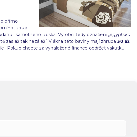
oto přímo
omínat zas a
Súdánu i samotného Ruska. Výrobci tedy označení „
egyptská
atě zas až tak nezáleží. Vlákna této bavlny mají zhruba
30 až
azníci. Pokud chcete za vynaložené finance obdržet vskutku