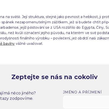
a na světě. Její struktura, stejně jako pevnost a hebkost, ji pr
 spánek nezapomenutelným zážitkem, jež si budete chtít přip
rbadense, jejíž pěstování se z USA rozšířilo do Egypta, Číny, 
riálu, než kvůli označení jejího původu, na kterém ve své podst
é prodyšnosti finálního výrobku – povlečení, jež obdrží naši zák
ké bavlny
vážně uvažovat.
Zeptejte se nás na cokoliv
JMÉNO A PŘÍJMENÍ
jímá něco jiného?
dotazy zodpovíme.