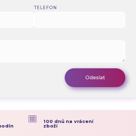
TELEFON
100 dnů na vrácení
hodin
zboží