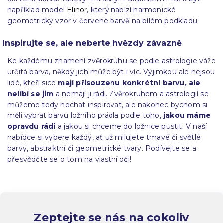
například model
Elinor
, který nabízí harmonické
geometrický vzor v červené barvě na bílém podkladu.
Inspirujte se, ale neberte hvězdy závazně
Ke každému znamení zvěrokruhu se podle astrologie váže
určitá barva, někdy jich může být i víc. Výjimkou ale nejsou
lidé, kteří sice
mají přisouzenu konkrétní barvu, ale
nelíbí se jim
a nemají ji rádi. Zvěrokruhem a astrologií se
můžeme tedy nechat inspirovat, ale nakonec bychom si
měli vybrat barvu ložního prádla podle toho,
jakou máme
opravdu rádi
a jakou si chceme do ložnice pustit. V naší
nabídce si vybere každý, ať už milujete tmavé či světlé
barvy, abstraktní či geometrické tvary. Podívejte se a
přesvědčte se o tom na vlastní oči!
Zeptejte se nás na cokoliv