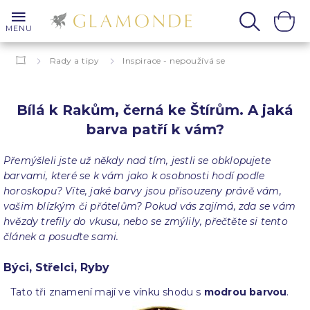
MENU
Rady a tipy
Inspirace - nepoužívá se
Bílá k Rakům, černá ke Štírům. A jaká barva patří k vám?
Bílá k Rakům, černá ke Štírům. A jaká
barva patří k vám?
Přemýšleli jste už někdy nad tím, jestli se obklopujete
barvami, které se k vám jako k osobnosti hodí podle
horoskopu? Víte, jaké barvy jsou přisouzeny právě vám,
vašim blízkým či přátelům? Pokud vás zajímá, zda se vám
hvězdy trefily do vkusu, nebo se zmýlily, přečtěte si tento
článek a posuďte sami.
Býci, Střelci, Ryby
Tato tři znamení mají ve vínku shodu s
modrou barvou
.