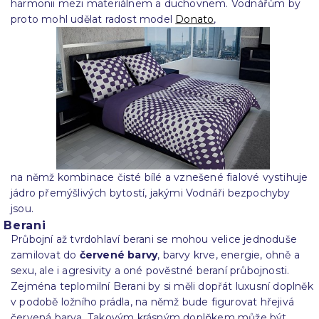
harmonii mezi materiálnem a duchovnem. Vodnářům by
proto mohl udělat radost model
Donato
,
na němž kombinace čisté bílé a vznešené fialové vystihuje
jádro přemýšlivých bytostí, jakými Vodnáři bezpochyby
jsou.
Berani
Průbojní až tvrdohlaví berani se mohou velice jednoduše
zamilovat do
červené barvy
, barvy krve, energie, ohně a
sexu, ale i agresivity a oné pověstné beraní průbojnosti.
Zejména teplomilní Berani by si měli dopřát luxusní doplněk
v podobě ložního prádla, na němž bude figurovat hřejivá
červená barva. Takovým krásným doplňkem může být