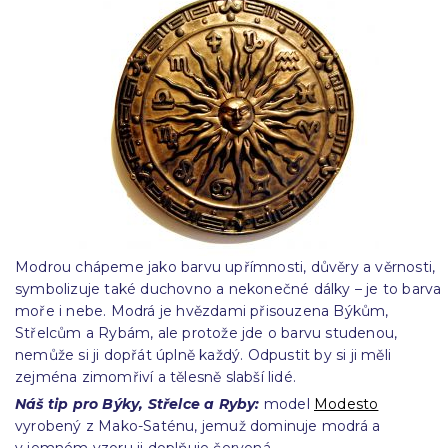
Modrou chápeme jako barvu upřímnosti, důvěry a věrnosti,
symbolizuje také duchovno a nekonečné dálky – je to barva
moře i nebe. Modrá je hvězdami přisouzena Býkům,
Střelcům a Rybám, ale protože jde o barvu studenou,
nemůže si ji dopřát úplně každý. Odpustit by si ji měli
zejména zimomřiví a tělesně slabší lidé.
Náš tip pro Býky, Střelce a Ryby:
model
Modesto
vyrobený z Mako-Saténu, jemuž dominuje modrá a