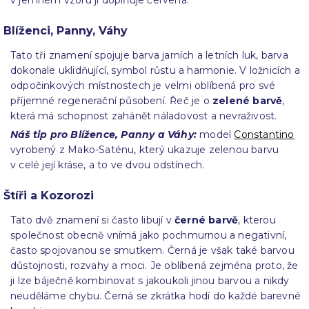
v jemném vzoru ji doplňuje červená.
Blíženci, Panny, Váhy
Tato tři znamení spojuje barva jarních a letních luk, barva
dokonale uklidňující, symbol růstu a harmonie. V ložnicích a
odpočinkových místnostech je velmi oblíbená pro své
příjemné regenerační působení. Řeč je o
zelené barvě
,
která má schopnost zahánět náladovost a nevraživost.
Náš tip pro Blížence, Panny a Váhy:
model
Constantino
vyrobený z Mako-Saténu, který ukazuje zelenou barvu
v celé její kráse, a to ve dvou odstínech.
Štíři a Kozorozi
Tato dvě znamení si často libují v
černé barvě
, kterou
společnost obecně vnímá jako pochmurnou a negativní,
často spojovanou se smutkem. Černá je však také barvou
důstojnosti, rozvahy a moci. Je oblíbená zejména proto, že
ji lze báječně kombinovat s jakoukoli jinou barvou a nikdy
neuděláme chybu. Černá se zkrátka hodí do každé barevné