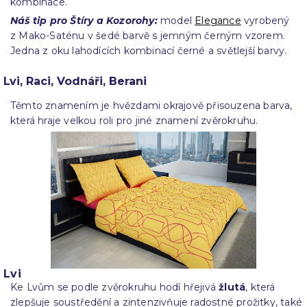
kombinace.
Náš tip pro Štíry a Kozorohy:
model
Elegance
vyrobený
z Mako-Saténu v šedé barvě s jemným černým vzorem.
Jedna z oku lahodících kombinací černé a světlejší barvy.
Lvi, Raci, Vodnáři, Berani
Těmto znamením je hvězdami okrajově přisouzena barva,
která hraje velkou roli pro jiné znamení zvěrokruhu.
Lvi
Ke Lvům se podle zvěrokruhu hodí hřejivá
žlutá
, která
zlepšuje soustředění a zintenzivňuje radostné prožitky, také