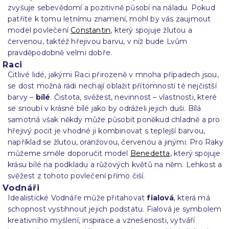
zvyšuje sebevědomí a pozitivně působí na náladu. Pokud
patříte k tomu letnímu znamení, mohl by vás zaujmout
model povlečení
Constantin
, který spojuje žlutou a
červenou, taktéž hřejivou barvu, v níž bude Lvům
pravděpodobně velmi dobře.
Raci
Citlivé lidé, jakými Raci přirozeně v mnoha případech jsou,
se dost možná rádi nechají oblažit přítomností té nejčistší
barvy –
bílé
. Čistota, svěžest, nevinnost – vlastnosti, které
se snoubí v krásné bílé jako by odráželi jejich duši. Bílá
samotná však někdy může působit poněkud chladně a pro
hřejivý pocit je vhodné ji kombinovat s teplejší barvou,
například se žlutou, oranžovou, červenou a jinými. Pro Raky
můžeme směle doporučit model
Benedetta
, který spojuje
krásu bílé na podkladu a růžových květů na něm. Lehkost a
svěžest z tohoto povlečení přímo čiší.
Vodnáři
Idealistické Vodnáře může přitahovat
fialová
, která má
schopnost vystihnout jejich podstatu. Fialová je symbolem
kreativního myšlení, inspirace a vznešenosti, vytváří