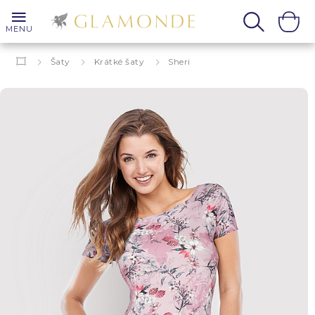
MENU
Šaty
Krátké šaty
Sheri