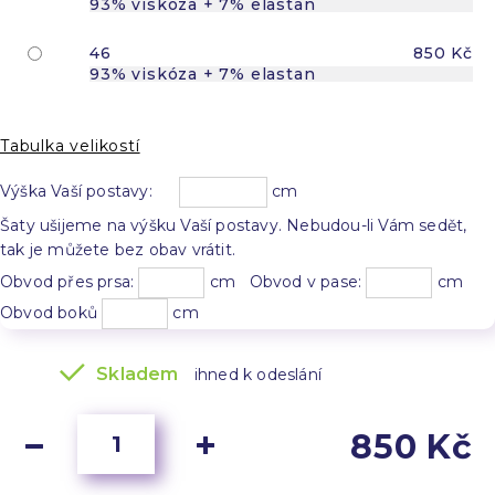
93% viskóza + 7% elastan
46
850 Kč
93% viskóza + 7% elastan
Tabulka velikostí
Výška Vaší postavy:
cm
Šaty ušijeme na výšku Vaší postavy. Nebudou-li Vám sedět,
tak je můžete bez obav vrátit.
Obvod přes prsa:
cm Obvod v pase:
cm
Obvod boků
cm
Skladem
ihned k odeslání
850 Kč