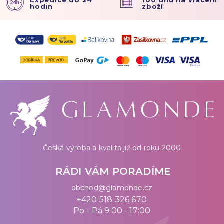
Expedice do 24
100 dnů na vrácení
hodin
zboží
Česká výroba a kvalita již od roku 2000
RÁDI VÁM PORADÍME
obchod@glamonde.cz
+420 518 326 670
Po - Pá 9:00 - 17:00