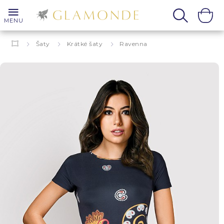
MENU
Šaty
Krátké šaty
Ravenna