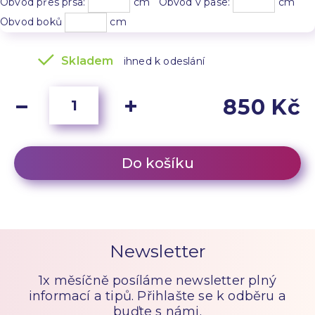
Obvod přes prsa:
cm Obvod v pase:
cm
Obvod boků
cm
Skladem
ihned k odeslání
850 Kč
Do košíku
Newsletter
1x měsíčně posíláme newsletter plný
informací a tipů. Přihlašte se k odběru a
buďte s námi.