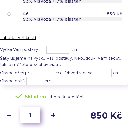
93% viskóza + 7% elastan
46
850 Kč
93% viskóza + 7% elastan
Tabulka velikostí
Výška Vaší postavy:
cm
Šaty ušijeme na výšku Vaší postavy. Nebudou-li Vám sedět,
tak je můžete bez obav vrátit.
Obvod přes prsa:
cm Obvod v pase:
cm
Obvod boků
cm
Skladem
ihned k odeslání
850 Kč