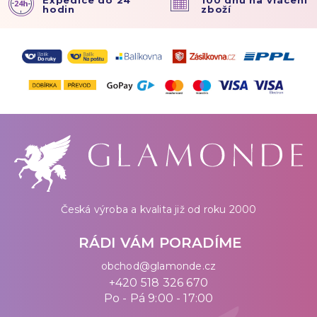
Expedice do 24
100 dnů na vrácení
hodin
zboží
Česká výroba a kvalita již od roku 2000
RÁDI VÁM PORADÍME
obchod@glamonde.cz
+420 518 326 670
Po - Pá 9:00 - 17:00