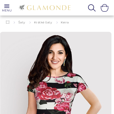
MENU
Šaty
Krátké šaty
Keira