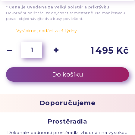
*
Cena je uvedena za velký polštář a přikrývku.
Dekorační polštáře lze objednat samostatně. Na manželskou
postel objednávejte dva kusy povlečení.
Vyrábíme, dodání za 3 týdny.
1 495 Kč
Do košíku
Doporučujeme
Prostěradla
Dokonale padnoucí prostěradla vhodná i na vysokou