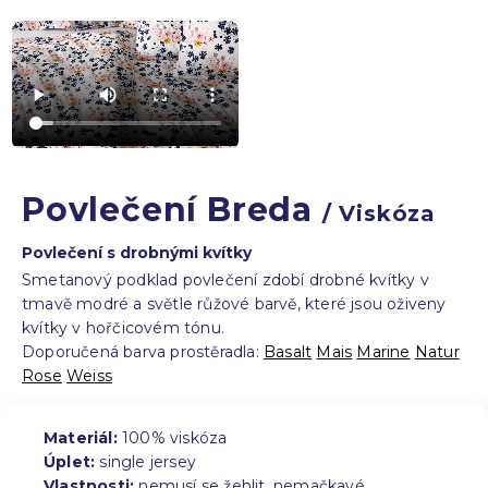
Povlečení Breda
/ Viskóza
Povlečení s drobnými kvítky
Smetanový podklad povlečení zdobí drobné kvítky v
tmavě modré a světle růžové barvě, které jsou oživeny
kvítky v hořčicovém tónu.
Doporučená barva prostěradla:
Basalt
Mais
Marine
Natur
Rose
Weiss
Materiál:
100% viskóza
Úplet:
single jersey
Vlastnosti:
nemusí se žehlit, nemačkavé