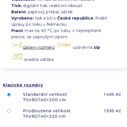
Tisk:
digitální tisk, reaktivní inkoust
Balení:
papírový přebal, sáček
Vyrobeno:
tisk a šití v
České republice
, finální
úpravy po tisku v Německu
Praní:
max na 40 °C, po rubu, v nepřeplněné
pračce, se zapnutým zipem
úpravy rozměrů
uzávěr na
zip
snadná údržba
Klasické rozměry
Standardní velikost
1 495 Kč
70x90/140×200 cm
Prodloužená velikost
1 595 Kč
70x90/140×220 cm