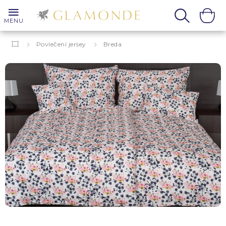
MENU
Povlečení jersey
Breda