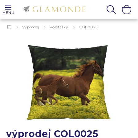
MENU
Výprodej
Polštářky
COL0025
výprodej COL0025